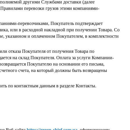
выполняемой другими Службами доставки (далее
 Правилами перевозки грузов этими компаниями-
омпаниями-перевозчиками, Покупатель подтверждает
ика, или в расходной накладной при получении Товара. Со
ве, указанном и оплаченном Покупателем, в комплектности
 или отказа Покупателя от получения Товара по
ется на склад Покупателя. Оплата за услуги Компании-
возвращается Покупателю на основании его письма,
асчетного счета, на который должны быть возвращены
нить по контактным данным в разделе Контакты.
ице Веб-сайта
https://green-chief.com.ua
, оформленному