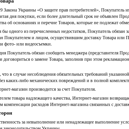
товара
т. 9 Закона Украины «О защите прав потребителей», Покупатель 
итая дня покупки, если более длительный срок не объявлен Про
ва об основаниях и перечне Товаров, которые не подлежат обмен
тя бы одного из перечисленных недостатков, Покупатель обязан 
ан Покупателем и лицом, осуществившим доставку Товара или 
и фото- или видеосъемки.
) дня Покупатель обязан сообщить менеджера (представителя Прод
и договориться о замене Товара, заполнив при этом рекламацио
и, что в случае несоблюдения обязательных требований указанно
без каких-либо механических повреждений и в полной комплект
тернет-магазин производится за счет Покупателя.
ателем товара надлежащего качества, Интернет-магазин возвращ
том компенсации расходов Интернет-магазина связанных с достав
торон
тственность за невыполнение или ненадлежащее выполнение усл
м законодательством Украины.