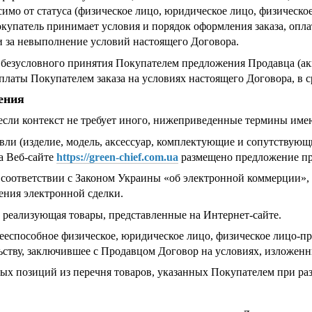
симо от статуса (физическое лицо, юридическое лицо, физическо
упатель принимает условия и порядок оформления заказа, оплат
и за невыполнение условий настоящего Договора.
 безусловного принятия Покупателем предложения Продавца (а
оплаты Покупателем заказа на условиях настоящего Договора, в 
ения
, если контекст не требует иного, нижеприведенные термины им
овли (изделие, модель, аксессуар, комплектующие и сопутствую
а Веб-сайте
https://green-chief.com.ua
размещено предложение пр
 соответствии с Законом Украины «об электронной коммерции», 
ения электронной сделки.
, реализующая товары, представленные на Интернет-сайте.
дееспособное физическое, юридическое лицо, физическое лицо-
ьству, заключившее с Продавцом Договор на условиях, изложен
ьных позиций из перечня товаров, указанных Покупателем при ра