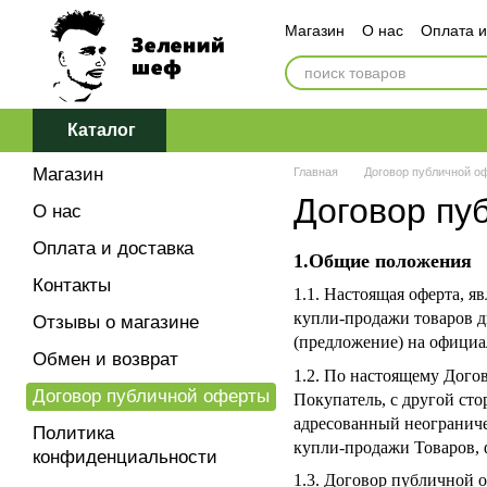
Перейти к основному контенту
Магазин
О нас
Оплата и
Обмен и возврат
Догов
Политика конфиденциаль
Каталог
Магазин
Главная
Договор публичной о
Договор пу
О нас
Оплата и доставка
1.Общие положения
Контакты
1.1. Настоящая оферта, 
купли-продажи товаров д
Отзывы о магазине
(предложение) на официа
Обмен и возврат
1.2. По настоящему Дого
Договор публичной оферты
Покупатель, с другой ст
адресованный неогранич
Политика
купли-продажи Товаров, 
конфиденциальности
1.3. Договор публичной о