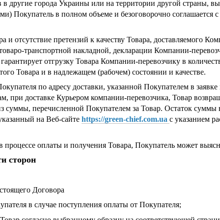
ов в другие города Украины или на территории другой страны, 
и) Покупатель в полном объеме и безоговорочно соглашается с
ара и отсутствие претензий к качеству Товара, доставляемого К
товаро-транспортной накладной, декларации Компании-перевозч
 гарантирует отгрузку Товара Компании-перевозчику в количест
ого Товара и в надлежащем (рабочем) состоянии и качестве.
 Покупателя по адресу доставки, указанной Покупателем в заявке
, при доставке Курьером компании-перевозчика, Товар возвраща
из суммы, перечисленной Покупателем за Товар. Остаток суммы 
 указанный на Веб-сайте
https://green-chief.com.ua
с указанием р
в процессе оплаты и получения Товара, Покупатель может выяс
ти сторон
астоящего Договора
упателя в случае поступления оплаты от Покупателя;
Товар согласно выбранному образцу на соответствующей стран