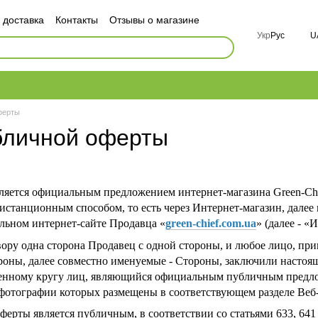
 доставка
Контакты
Отзывы о магазине
ор публичной оферты
Укр
Рус
U
ности
FAQ
ферты
бличной оферты
является официальным предложением интернет-магазина Green-Chi
истанционным способом, то есть через Интернет-магазин, далее
льном интернет-сайте Продавца «
green-chief.com.ua
» (далее - «
вору одна сторона Продавец с одной стороны, и любое лицо, пр
ороны, далее совместно именуемые - Стороны, заключили настоя
енному кругу лиц, являющийся официальным публичным предло
фотографии которых размещены в соответствующем разделе Веб
ферты является публичным, в соответствии со статьями 633, 64