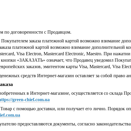
м по договоренности с Продавцом.
 Покупателем заказа платежной картой возможно взимание допо
заказа платежной картой возможно взимание дополнительной ко
tercard, Visa Electron, Mastercard Electronic, Maestro. При нажат
е кнопки «ЗАКАЗАТЬ» означает, что Продавец уведомил Покупа
ропейских заказов, эмитентом карты Visa, Mastercard, Visa Electro
денежных средств Интернет-магазин оставляет за собой право ан
заказа
риобретенных в Интернет-магазине, осуществляется со склада Про
https://green-chief.com.ua
т Товар с помощью доставки, или получает его лично. Порядок о
hief.com.ua
купателю предоставляются документы, согласно законодательств