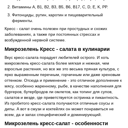
Витамины A, B1, B2, B3, B5, B6, B17, C, D, E, K, PP.
Фитонциды, рутин, каротин и пищеварительный
ферменты.
Кресс - салат очень полезен при простудных и схожих
заболеваниях, а также при постоянных стрессах и
возбужденной нервной системе.
Микрозелень Кресс - салата в кулинарии
Вкус кресс-салата порадует любителей острого. И хоть
микрозелень кресс-салата более мягкая и нежная, чем
взрослые растения, но все же это весьма пряная культура, с
ярко выраженным перечным, горчичным или даже хреновым
оттенком. Отсюда и применение - это отличное дополнение к
мясу, особенно жаренному, рыбе, в качестве наполнения для
бургеров, бутербродов ли омлетов, как топинг для супов,
салатов и везде, где приветствуется остринка и пикантность.
Из пробитого кресс-салата получаются отличные соусы и
дипы. А вот в смузи и коктейлях он может понравиться не
всем, да и запах специфический и доминирующий.
Микрозелень кресс-салат - особенности