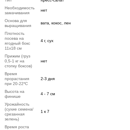
Тип
Кресс-салат
Необходимость
нет
замачивания
Основа для
вата, кокос, лен
выращивания
Плотность
посева на
4 г, сух
ягодный бокс
11х18 см
Прижим (груз
0,5-1 кг на
нет
стопку боксов)
Время
прорастания
2-3 дня
при 20-22*C
Высота на
4 - 7 см
финише
Урожайность
(сухие семена/
1 к 7
срезанная
зелень)
Время роста