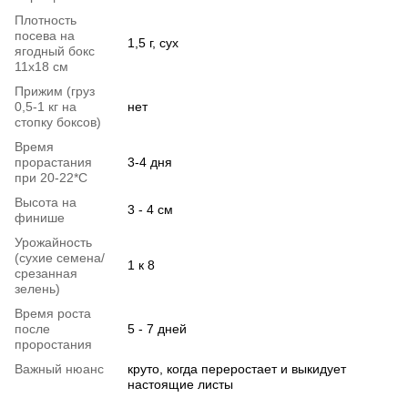
Плотность
посева на
1,5 г, сух
ягодный бокс
11х18 см
Прижим (груз
0,5-1 кг на
нет
стопку боксов)
Время
прорастания
3-4 дня
при 20-22*C
Высота на
3 - 4 см
финише
Урожайность
(сухие семена/
1 к 8
срезанная
зелень)
Время роста
после
5 - 7 дней
проростания
Важный нюанс
круто, когда переростает и выкидует
настоящие листы