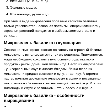
Витамины (А, B, С, Е, К)
Эфирные масла.
Флавоноиды, рутин и др.
При этом в виде микрозелени полезные свойства базилика
только усиливаются - основная часть вышеперечисленного у
взрослых растений находится в выбрасываемом стволе и
ветках. .
Микрозелень базилика в кулинарии
Свежая на вкус, яркая, схожая по запаху на взрослый базилик,
микрозелень использоваться в тех же рецептах. Применяется,
когда необходимо сохранить вкус основного деликатного
продукта - рыбы, домашней птицы и т.д. Песто из микрозелени
- универсальный соус к многим блюдам. Ложка пюре из
микрозелени придаст свежести и супу, и гарниру. А тарелка
пасты, политая ароматным оливковым маслом и посыпанная
микрозеленью базилика - это настоящий, чистый вкус Италии.
Лимонады и смузи с базиликом - это и полезно и вкусно.
Микрозелень базилика - особенности
выращивания