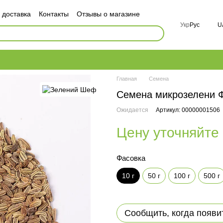
 доставка
Контакты
Отзывы о магазине
ор публичной оферты
Укр
Рус
U
ности
FAQ
Главная
Семена
Семена микрозелени Ф
Ожидается
Артикул: 00000001506
Цену уточняйте
Фасовка
10 г
50 г
100 г
500 г
Сообщить, когда появи