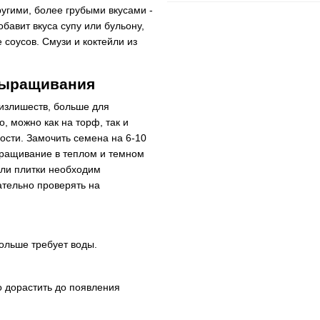
ругими, более грубыми вкусами -
бавит вкуса супу или бульону,
 соусов. Смузи и коктейли из
выращивания
 излишеств, больше для
, можно как на торф, так и
сти. Замочить семена на 6-10
оращивание в теплом и темном
или плитки необходим
ательно проверять на
ольше требует воды.
о дорастить до появления