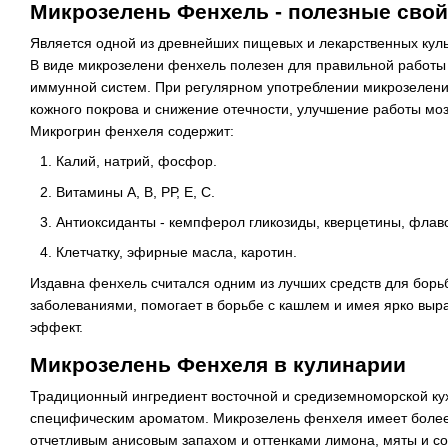
Микрозелень Фенхель - полезные свой
Является одной из древнейших пищевых и лекарственных кул
В виде микрозелени фенхель полезен для правильной работы
иммунной систем. При регулярном употреблении микрозелен
кожного покрова и снижение отечности, улучшение работы моз
Микрогрин фенхеля содержит:
Калий, натрий, фосфор.
Витамины А, В, РР, Е, С.
Антиоксиданты - кемпферол гликозиды, кверцетины, флаво
Клетчатку, эфирные масла, каротин.
Издавна фенхель считался одним из лучших средств для борь
заболеваниями, помогает в борьбе с кашлем и имея ярко вы
эффект.
Микрозелень Фенхеля в кулинарии
Традиционный ингредиент восточной и средиземноморской кух
специфическим ароматом. Микрозелень фенхеля имеет более м
отчетливым анисовым запахом и оттенками лимона, мяты и сол