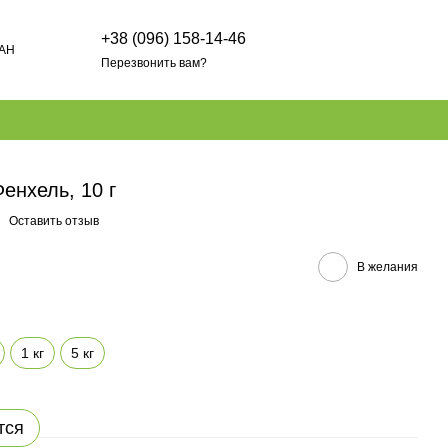
+38 (096) 158-14-46
AH
Перезвонить вам?
енхель, 10 г
Оставить отзыв
В желания
1 кг
5 кг
тся