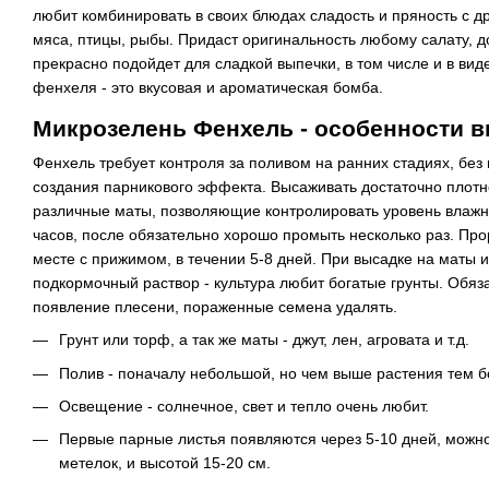
любит комбинировать в своих блюдах сладость и пряность с д
мяса, птицы, рыбы. Придаст оригинальность любому салату, до
прекрасно подойдет для сладкой выпечки, в том числе и в виде
фенхеля - это вкусовая и ароматическая бомба.
Микрозелень Фенхель - особенности 
Фенхель требует контроля за поливом на ранних стадиях, без
создания парникового эффекта. Высаживать достаточно плотно
различные маты, позволяющие контролировать уровень влажно
часов, после обязательно хорошо промыть несколько раз. Пр
месте с прижимом, в течении 5-8 дней. При высадке на маты 
подкормочный раствор - культура любит богатые грунты. Обяз
появление плесени, пораженные семена удалять.
Грунт или торф, а так же маты - джут, лен, агровата и т.д.
Полив - поначалу небольшой, но чем выше растения тем б
Освещение - солнечное, свет и тепло очень любит.
Первые парные листья появляются через 5-10 дней, можн
метелок, и высотой 15-20 см.