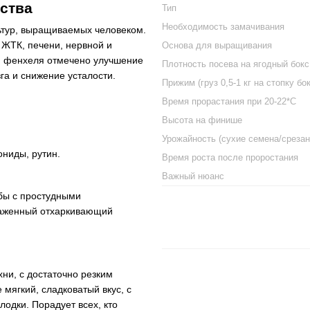
ства
Тип
Необходимость замачивания
ьтур, выращиваемых человеком.
 ЖТК, печени, нервной и
Основа для выращивания
и фенхеля отмечено улучшение
Плотность посева на ягодный бокс
га и снижение усталости.
Прижим (груз 0,5-1 кг на стопку бо
Время прорастания при 20-22*C
Высота на финише
Урожайность (сухие семена/срезан
ниды, рутин.
Время роста после проростания
Важный нюанс
бы с простудными
раженный отхаркивающий
ни, с достаточно резким
ягкий, сладковатый вкус, с
одки. Порадует всех, кто