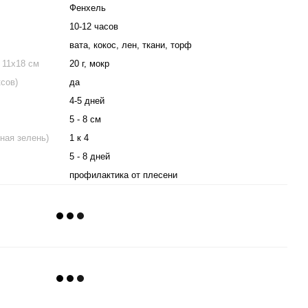
Фенхель
10-12 часов
вата, кокос, лен, ткани, торф
 11х18 см
20 г, мокр
ксов)
да
4-5 дней
5 - 8 см
ная зелень)
1 к 4
5 - 8 дней
профилактика от плесени