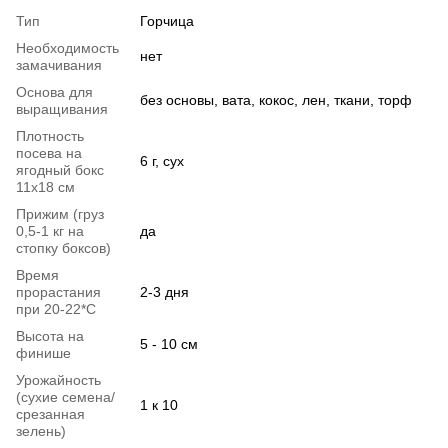
Тип
Горчица
Необходимость
нет
замачивания
Основа для
без основы, вата, кокос, лен, ткани, торф
выращивания
Плотность
посева на
6 г, сух
ягодный бокс
11х18 см
Прижим (груз
0,5-1 кг на
да
стопку боксов)
Время
прорастания
2-3 дня
при 20-22*C
Высота на
5 - 10 см
финише
Урожайность
(сухие семена/
1 к 10
срезанная
зелень)