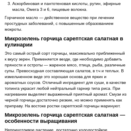
Аскорбиновая и пантотеновая кислоты, рутин, эфирные
масла, Омега 3 и 6, пищевые волокна.
Горчичное масло — действенное вещество при лечении
простудных заболеваний, с повышенным образованием
мокроты.
Микрозелень горчица сарептская салатная в
кулинарии
Это самый острый сорт горчицы, максимально приближенный
к вкусу зерен. Применяется везде, где необходимо добавить
пряности и остроты — жареное мясо, птица, рыба, различные
супы. Превосходная составляющая салатов, в т.ч и теплых. В
измельченном виде это хорошая основа для ярких и
ароматных соусов. Отличный ингредиент для суши, в качестве
топинга украсит любой нейтральный гарнир типа риса. При
нагревании выделяет выраженный приятный аромат. Смузи из
черной горчицы достаточно резкие, но можно применять как
приправу. На востоке ростки сарептской горчицы маринуют.
Микрозелень горчица сарептская салатная —
особенности выращивания
Неприхотливое растение, достаточно холодостойкое,