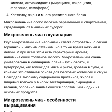
кислота, антиоксиданты (мирецитин, квирецитин,
флавонол, кемпферол).
Клетчатку, жиры и много растительного белка.
Микрозелень чиа особо полезна беременным и спортсменам,
страдающим от мышечных судорог.
Микрозелень чиа в кулинарии
Вкус микрозелени чиа необычен - слегка островатый, с легкой
горчинкой и мятным оттенком, но в то же время нежный и
легкий. И при всем этом есть характерный аромат,
напоминающий топленое молоко. Микрозелень чиа очень
универсальна в кулинарном плане - тут и салаты, и
бутерброды, как топинг для мяса и рыбы, добавка в супы, и
конечно это отличная основа для белковых коктейлей и смузи.
Благодаря высокому содержанию протеинов, жиров и
пищевых волокон у многих вегетарианцев, сыроедов и
веганов, особенно занимающихся спортом, чиа - один из
основных продуктов.
Микрозелень чиа - особенности
выращивания