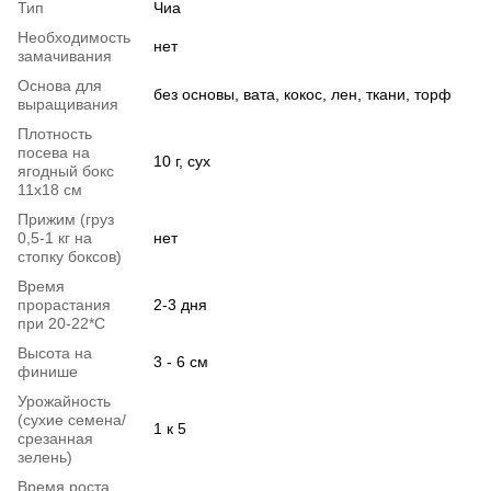
Тип
Чиа
Необходимость
нет
замачивания
Основа для
без основы, вата, кокос, лен, ткани, торф
выращивания
Плотность
посева на
10 г, сух
ягодный бокс
11х18 см
Прижим (груз
0,5-1 кг на
нет
стопку боксов)
Время
прорастания
2-3 дня
при 20-22*C
Высота на
3 - 6 см
финише
Урожайность
(сухие семена/
1 к 5
срезанная
зелень)
Время роста