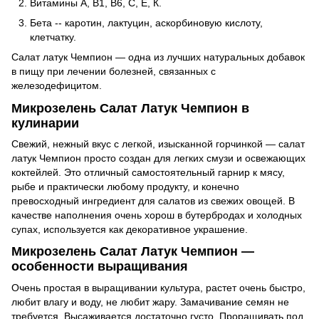
Витамины А, В1, В6, С, Е, К.
Бета -- каротин, лактуцин, аскорбиновую кислоту,
клетчатку.
Салат латук Чемпион — одна из лучших натуральных добавок
в пищу при лечении болезней, связанных с
железодефицитом.
Микрозелень Салат Латук Чемпион в
кулинарии
Свежий, нежный вкус с легкой, изысканной горчинкой — салат
латук Чемпион просто создан для легких смузи и освежающих
коктейлей. Это отличный самостоятельный гарнир к мясу,
рыбе и практически любому продукту, и конечно
превосходный ингредиент для салатов из свежих овощей. В
качестве наполнения очень хорош в бутербродах и холодных
супах, используется как декоративное украшение.
Микрозелень Салат Латук Чемпион —
особенности выращивания
Очень простая в выращивании культура, растет очень быстро,
любит влагу и воду, не любит жару. Замачивание семян не
требуется. Высаживается достаточно густо. Проращивать под