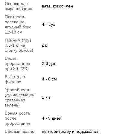
Основа для
вата, кокос, лен
выращивания
Плотность
посева на
4 г, сух
ягодный бокс
11х18 см
Прижим (груз
0,5-1 кг на
да
стопку боксов)
Время
прорастания
2-3 дня
при 20-22*C
Высота на
4 - 6 см
финише
Урожайность
(сухие семена/
1 к 7
срезанная
зелень)
Время роста
после
4 - 5 дней
проростания
Важный нюанс
не любит жару и подсыхания