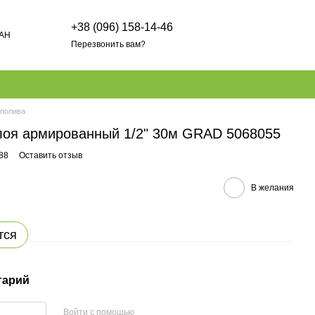
+38 (096) 158-14-46
AH
Перезвонить вам?
полива
лоя армированный 1/2" 30м GRAD 5068055
88
Оставить отзыв
В желания
тся
тарий
Войти с помощью