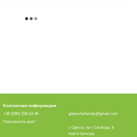
Контактная информация
+38 (096) 158-14-46
greenchefamily@gmail.com
Перезвонить вам?
г. Одесса, пр-т Свободы, 6
Карта проезда