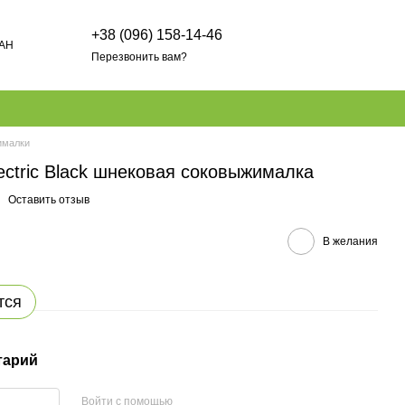
+38 (096) 158-14-46
AH
Перезвонить вам?
ималки
lectric Black шнековая соковыжималка
Оставить отзыв
В желания
тся
тарий
Войти с помощью