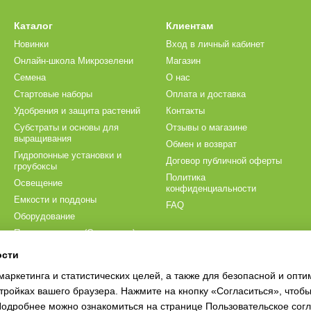
Каталог
Клиентам
Новинки
Вход в личный кабинет
Онлайн-школа Микрозелени
Магазин
Семена
О нас
Стартовые наборы
Оплата и доставка
Удобрения и защита растений
Контакты
Субстраты и основы для
Отзывы о магазине
выращивания
Обмен и возврат
Гидропонные установки и
Договор публичной оферты
гроубоксы
Политика
Освещение
конфиденциальности
Емкости и поддоны
FAQ
Оборудование
Проращиватели (Спроутеры)
Мы в соцсетях
Аксессуары для посева и
ости
ухода
маркетинга и статистических целей, а также для безопасной и опт
Для домашнего выращивания
тройках вашего браузера. Нажмите на кнопку «Согласиться», чтобы
 Подробнее можно ознакомиться на странице
Пользовательское сог