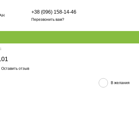
+38 (096) 158-14-46
AH
Перезвонить вам?
й
101
Оставить отзыв
В желания