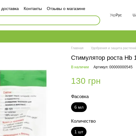
 доставка
Контакты
Отзывы о магазине
ор публичной оферты
Укр
Рус
U
ности
FAQ
Главная
Удобрения и защита растени
Стимулятор роста Hb 
В наличии
Артикул: 00000000545
130 грн
Фасовка
6 мл
Количество
1 шт