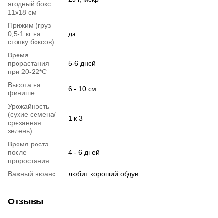
ягодный бокс
11х18 см
Прижим (груз
0,5-1 кг на
да
стопку боксов)
Время
прорастания
5-6 дней
при 20-22*C
Высота на
6 - 10 см
финише
Урожайность
(сухие семена/
1 к 3
срезанная
зелень)
Время роста
после
4 - 6 дней
проростания
Важный нюанс
любит хороший обдув
Отзывы