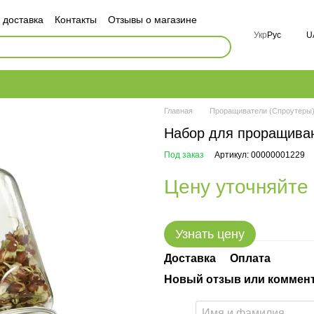
 доставка
Контакты
Отзывы о магазине
ор публичной оферты
Укр
Рус
U
ности
FAQ
Главная
Проращиватели (Спроутеры
Набор для проращиван
Под заказ
Артикул: 00000001229
Цену уточняйте
Узнать цену
Доставка
Оплата
Новый отзыв или коммен