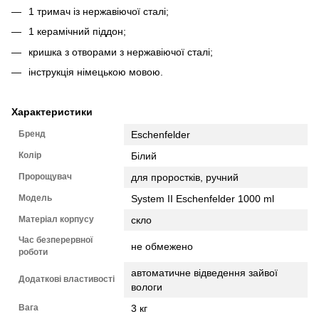
1 тримач із нержавіючої сталі;
1 керамічний піддон;
кришка з отворами з нержавіючої сталі;
інструкція німецькою мовою.
Характеристики
Бренд
Eschenfelder
Колір
Білий
Пророщувач
для проростків, ручний
Модель
System II Eschenfelder 1000 ml
Матеріал корпусу
скло
Час безперервної
не обмежено
роботи
автоматичне відведення зайвої
Додаткові властивості
вологи
Вага
3 кг