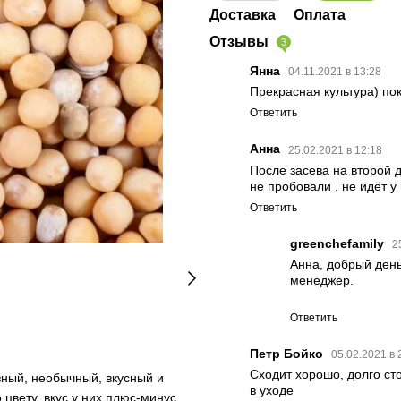
Доставка
Оплата
Отзывы
3
Янна
04.11.2021 в 13:28
Прекрасная культура) пок
Ответить
Анна
25.02.2021 в 12:18
После засева на второй д
не пробовали , не идёт у
Ответить
greenchefamily
2
Анна, добрый день
менеджер.
Ответить
Петр Бойко
05.02.2021 в 
Сходит хорошо, долго ст
езный, необычный, вкусный и
в уходе
цвету, вкус у них плюс-минус