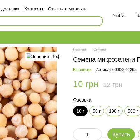
 доставка
Контакты
Отзывы о магазине
ор публичной оферты
Укр
Рус
U
ности
FAQ
Главная
Семена
Семена микрозелени Го
В наличии
Артикул: 00000001365
10 грн
12 грн
Фасовка
10 г
50 г
100 г
500 г
Купить