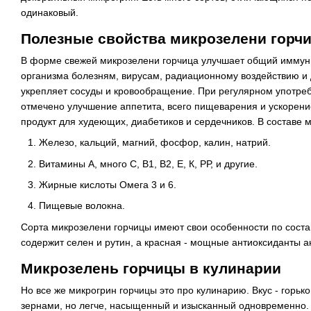
одинаковый.
Полезные свойства микрозелени горч
В форме свежей микрозелени горчица улучшает общий иммун
организма болезням, вирусам, радиационному воздействию и
укрепляет сосуды и кровообращение. При регулярном употре
отмечено улучшение аппетита, всего пищеварения и ускорен
продукт для худеющих, диабетиков и сердечников. В составе 
Железо, кальций, магний, фосфор, калин, натрий.
Витамины А, много С, В1, В2, Е, К, РР, и другие.
Жирные кислоты Омега 3 и 6.
Пищевые волокна.
Сорта микрозелени горчицы имеют свои особенности по соста
содержит селен и рутин, а красная - мощные антиоксиданты 
Микрозелень горчицы в кулинарии
Но все же микрогрин горчицы это про кулинарию. Вкус - горьк
зернами, но легче, насыщенный и изысканный одновременно. 