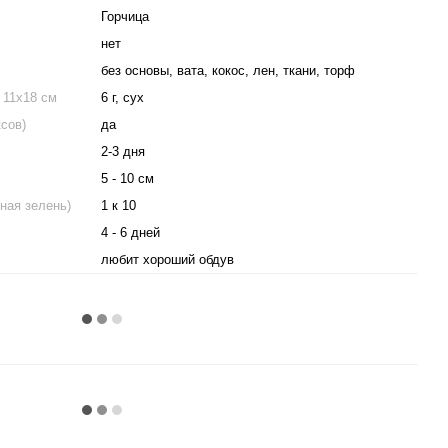
Горчица
нет
без основы, вата, кокос, лен, ткани, торф
 11х18 см
6 г, сух
ксов)
да
2-3 дня
5 - 10 см
ная зелень)
1 к 10
4 - 6 дней
любит хороший обдув