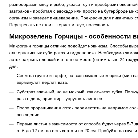
разнообразия мясу и рыбе, украсит суп и преобразит овощной
завтраков - пробитая с авокадо или просто на бутерброде ми
организм и заведет пищеварение. Прекрасна для пикантных см
Перегревать не стоит - теряет и вкус, полезность.
Микрозелень Горчицы - особенности 
Микрогрин горчицы отлично подойдет новичкам. Способы выра
альтернативных субстратах и гидропоника. Необходимо замачи
лоток накрыть пленкой и в теплое место (оптимально 24 град
дня.
Сеем на грунте и торфе, на всевозможные коврики (мин вата,
вермикулит, перлит, вата.
Субстрат влажный, но не мокрый, как отжатая губка. Поль
раза в день, ориентир - упругость листьев.
После проращивания лоток переместить на непрямое солн
освещение.
Первые листья в зависимости от способа будут через 5-7 
от 6 до 12 см. но есть сорта и по 20 см. Пробуйте на вкус и 