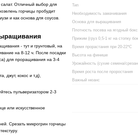
 салат. Отличный выбор для
Тип
крозелень горчицы пробудит
Необходимость замачивания
узи и как основа для соусов.
Основа для выращивания
Плотность посева на ягодный бокс
выращивания
Прижим (груз 0,5-1 кг на стопку бо
щивания - тут и грунтовый, на
Время прорастания при 20-22*C
вание на 8-12 ч. После посадки
Высота на финише
уса) для проращивания на 3-4
Урожайность (сухие семена/срезан
Время роста после проростания
 джут, кокос и т.д),
Важный нюанс
зуйтесь пульверизатором 2-3
це или искусственное
дней. Срезать микрогрин горчицы
текстуру.