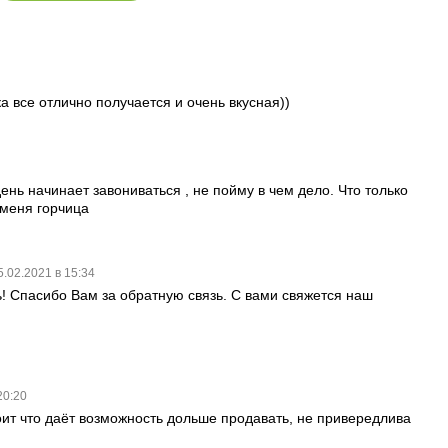
а все отлично получается и очень вкусная))
ень начинает завониваться , не пойму в чем дело. Что только
 меня горчица
5.02.2021 в 15:34
! Спасибо Вам за обратную связь. С вами свяжется наш
20:20
оит что даёт возможность дольше продавать, не привередлива