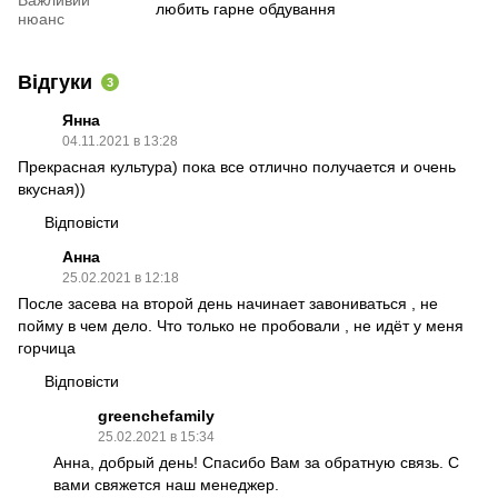
Важливий
любить гарне обдування
нюанс
Відгуки
3
Янна
04.11.2021 в 13:28
Прекрасная культура) пока все отлично получается и очень
вкусная))
Відповісти
Анна
25.02.2021 в 12:18
После засева на второй день начинает завониваться , не
пойму в чем дело. Что только не пробовали , не идёт у меня
горчица
Відповісти
greenchefamily
25.02.2021 в 15:34
Анна, добрый день! Спасибо Вам за обратную связь. С
вами свяжется наш менеджер.