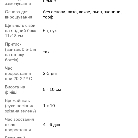
немає
замочування
Основа для
без основи, вата, кокос, льон, тканини,
вирощування
торф
Щільність сівби
на ягідний бокс
6 г, сух
11х18 см
Притиск
(вантаж 0,5-1 кг
так
на стопку
боксів)
Час
проростання
2-3 дні
при 20-22 * C
Висота на
5 - 10 см
фініші
Врожайність
(сухе насіння/
1 к 10
зрізана зелень)
Час зростання
після
4 - 6 днів
проростання