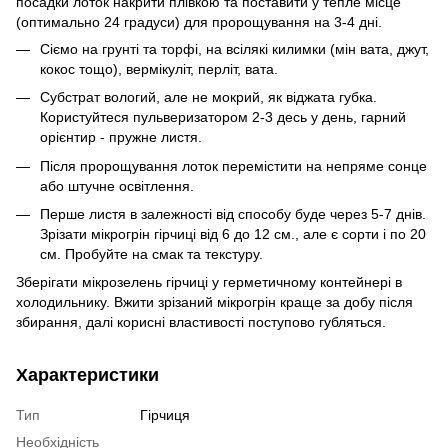
посадки лоток накрити плівкою та поставити у тепле місце
(оптимально 24 градуси) для пророщування на 3-4 дні.
Сіємо на грунті та торфі, на всілякі килимки (мін вата, джут,
кокос тощо), вермікуліт, перліт, вата.
Субстрат вологий, але не мокрий, як віджата губка.
Користуйтеся пульверизатором 2-3 десь у день, гарний
орієнтир - пружне листя.
Після пророщування лоток перемістити на непряме сонце
або штучне освітлення.
Перше листя в залежності від способу буде через 5-7 днів.
Зрізати мікрогрін гірчиці від 6 до 12 см., але є сорти і по 20
см. Пробуйте на смак та текстуру.
Зберігати мікрозелень гірчиці у герметичному контейнері в
холодильнику. Вжити зрізаний мікрогрін краще за добу після
збирання, далі корисні властивості поступово губляться.
Характеристики
Тип
Гірчиця
Необхідність