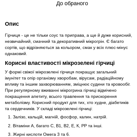
До обраного
Опис
Гірчиця - це не тільки соус та приправа, а ще й дуже корисний,
незвичайний, смачний та декоративний мікрогрін. Є багато
сортів, що відрізняються за кольором, смак у всіх плюс-мінус
однаковий.
Корисні властивості мікрозелені гірчиці
У формі свіжої мікрозелені гірчиця покращує загальний
імунітет та опір організму хворобам, вірусам, радіаційному
впливу та іншим захворюванням, зміцнює судини та кровообіг.
При регулярному вживанні мікрогрина гірчиці відмічено
покращення апетиту, всього травлення та прискорення
метаболізму. Корисний продукт для тих, хто худне, діабетиків
та сердечників. У складі мікрозелені гірчиці:
Залізо, кальцій, магній, фосфор, калин, натрій.
Вітаміни А, багато С, В1, В2, Е, К, РР та інші.
Жирні кислоти Омега 3 та 6.