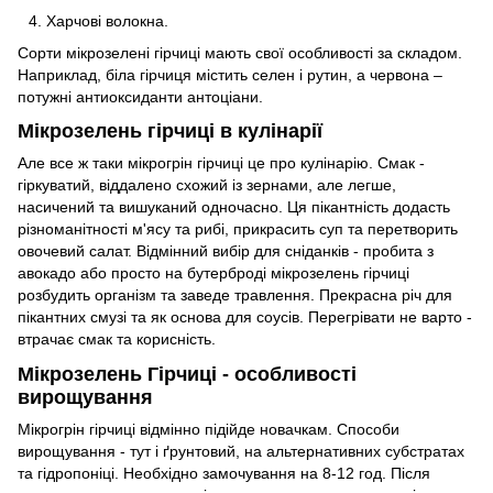
Харчові волокна.
Сорти мікрозелені гірчиці мають свої особливості за складом.
Наприклад, біла гірчиця містить селен і рутин, а червона –
потужні антиоксиданти антоціани.
Мікрозелень гірчиці в кулінарії
Але все ж таки мікрогрін гірчиці це про кулінарію. Смак -
гіркуватий, віддалено схожий із зернами, але легше,
насичений та вишуканий одночасно. Ця пікантність додасть
різноманітності м'ясу та рибі, прикрасить суп та перетворить
овочевий салат. Відмінний вибір для сніданків - пробита з
авокадо або просто на бутерброді мікрозелень гірчиці
розбудить організм та заведе травлення. Прекрасна річ для
пікантних смузі та як основа для соусів. Перегрівати не варто -
втрачає смак та корисність.
Мікрозелень Гірчиці - особливості
вирощування
Мікрогрін гірчиці відмінно підійде новачкам. Способи
вирощування - тут і ґрунтовий, на альтернативних субстратах
та гідропоніці. Необхідно замочування на 8-12 год. Після