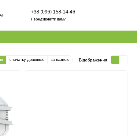
+38 (096) 158-14-46
AH
Передзвонити вам?
тю
спочатку дешевше
за назвою
Відображення: