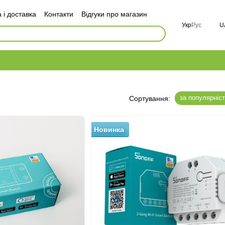
 і доставка
Контакти
Відгуки про магазин
оговір публічної оферти
Укр
Рус
U
і
FAQ
за популярніс
Сортування:
Новинка