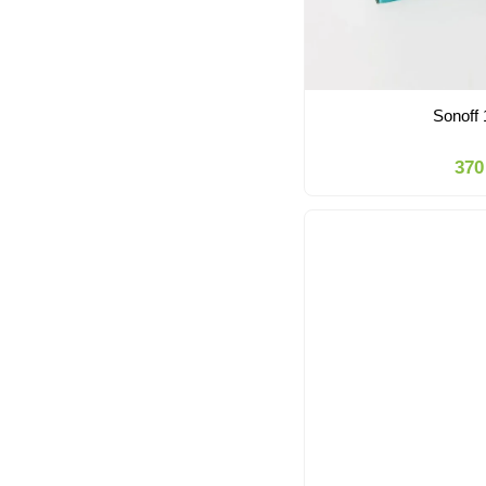
Sonoff
370