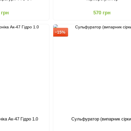
 грн
570 грн
−15%
іка Ак-47 Гідро 1.0
Сульфуратор (випарник сірки