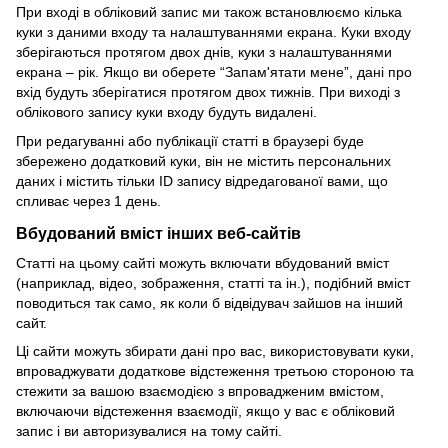
При вході в обліковий запис ми також встановлюємо кілька
куки з даними входу та налаштуваннями екрана.
Куки входу
зберігаються протягом двох днів, куки з налаштуваннями
екрана – рік.
Якщо ви оберете “Запам'ятати мене”, дані про
вхід будуть зберігатися протягом двох тижнів.
При виході з
облікового запису куки входу будуть видалені.
При редагуванні або публікації статті в браузері буде
збережено додатковий куки, він не містить персональних
даних і містить тільки ID запису відредагованої вами, що
спливає через 1 день.
Вбудований вміст інших веб-сайтів
Статті на цьому сайті можуть включати вбудований вміст
(наприклад, відео, зображення, статті та ін.), подібний вміст
поводиться так само, як коли б відвідувач зайшов на інший
сайт.
Ці сайти можуть збирати дані про вас, використовувати куки,
впроваджувати додаткове відстеження третьою стороною та
стежити за вашою взаємодією з впровадженим вмістом,
включаючи відстеження взаємодії, якщо у вас є обліковий
запис і ви авторизувалися на тому сайті.