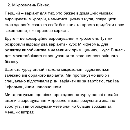
Мікрозелень Бізнес.
Перший – варіант для тих, хто бажає в домашніх умовах
вирощувати мікрогрін, навчитися цьому з нуля, покращити
стан здоров'я свого та своїх близьких та просто придбати нове
захоплення, яке принесе користь.
Друге – це комерційне вирощування мікрозелені. Тут ми
розробили відразу два варіанти - курс Мініферма, для
розвитку виробництва в невеликих приміщеннях, і курс Бізнес -
для масштабнішого вирощування та ведення повноцінного
бізнесу.
Вартість курсу онлайн-школи мікрозелені відрізняється
залежно від обраного варіанта. Ми пропонуємо вибір і
спеціально підготували різні варіанти як за вартістю, так і за
інформаційним наповненням.
Ми гарантуємо, що після проходження курсу нашої онлайн-
школи з вирощування мікрозелені ваші результати значно
зростуть, і ви отримуватимете значно більше врожаю за
менших витрат.