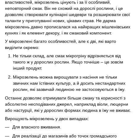
властивостей, мікрозелень цінують і за її особливий,
неповторний смак. Він не схожий на дорослі рослини, і це
дозволяє створювати кулінарні шедеври та розширювати свої
таланти у приготуванні нових, цікавих страв. Не дарма
мікрозелень давно прописалася на найкращих мішленівських
кухнях і як елемент декору, і як смаковий компонент.
У мікрозелені багато особливостей, але є дві, які варто
виділити окремо:
Не тільки склад, але смак мікрогріну відрізняється від
такого ж у дорослих рослин. Якщо точніше – це зовсім
інший продукт.
Мікрозелень можна вирощувати з насіння не тільки
звичних нам їстівних культур, а й досить нестандартних
рослин, які зазвичай людиною не застосовуються в їжу.
Останнє дозволяє отримувати більше смаку та корисності з
абсолютно несподіваних джерел, наприклад віоли, люцерни
або настурції, які у дорослих формах людина в їжу не вживає.
Вирощують мікрозелень у двох випадках:
Для власного вживання.
Для реалізації до магазинів або точок громадського