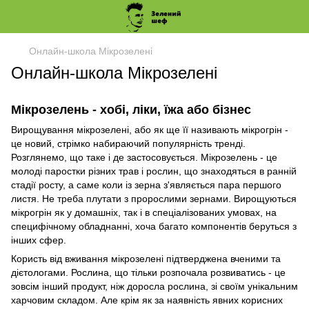
Онлайн-школа Мікрозелені
Онлайн-школа Мікрозелені
Мікрозелень - хобі, ліки, їжа або бізнес
Вирощування мікрозелені, або як ще її називають мікрогрін -
це новий, стрімко набираючий популярність тренді.
Розглянемо, що таке і де застосовується. Мікрозелень - це
молоді паростки різних трав і рослин, що знаходяться в ранній
стадії росту, а саме коли із зерна з'являється пара першого
листя. Не треба плутати з пророслими зернами. Вирощуються
мікрогрін як у домашніх, так і в спеціалізованих умовах, на
специфічному обладнанні, хоча багато компонентів беруться з
інших сфер.
Користь від вживання мікрозелені підтверджена вченими та
дієтологами. Рослина, що тільки розпочала розвиватись - це
зовсім інший продукт, ніж доросла рослина, зі своїм унікальним
харчовим складом. Але крім як за наявність явних корисних