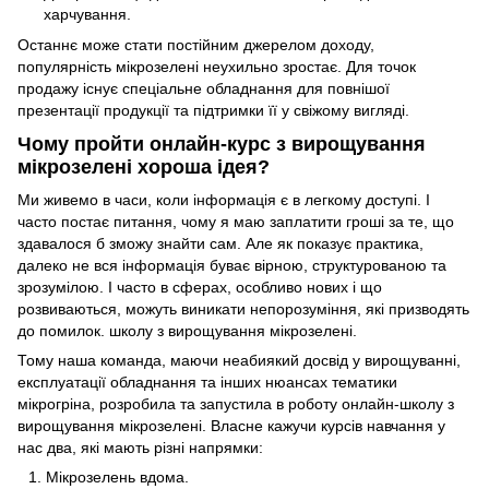
харчування.
Останнє може стати постійним джерелом доходу,
популярність мікрозелені неухильно зростає. Для точок
продажу існує спеціальне обладнання для повнішої
презентації продукції та підтримки її у свіжому вигляді.
Чому пройти онлайн-курс з вирощування
мікрозелені хороша ідея?
Ми живемо в часи, коли інформація є в легкому доступі. І
часто постає питання, чому я маю заплатити гроші за те, що
здавалося б зможу знайти сам. Але як показує практика,
далеко не вся інформація буває вірною, структурованою та
зрозумілою. І часто в сферах, особливо нових і що
розвиваються, можуть виникати непорозуміння, які призводять
до помилок. школу з вирощування мікрозелені.
Тому наша команда, маючи неабиякий досвід у вирощуванні,
експлуатації обладнання та інших нюансах тематики
мікрогріна, розробила та запустила в роботу онлайн-школу з
вирощування мікрозелені. Власне кажучи курсів навчання у
нас два, які мають різні напрямки:
Мікрозелень вдома.