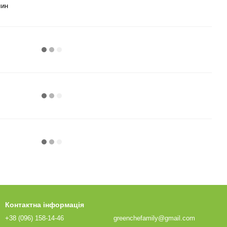
лин
Контактна інформація
+38 (096) 158-14-46
greenchefamily@gmail.com