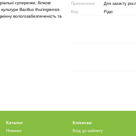
іальні суперечки, білкові
Призначення
Для захисту рос
ультури Bacillus thuringiensis
Вид
Рідкі
ідмінну вологозабезпеченість та
Каталог
Клієнтам
Новинки
Вхід до кабінету