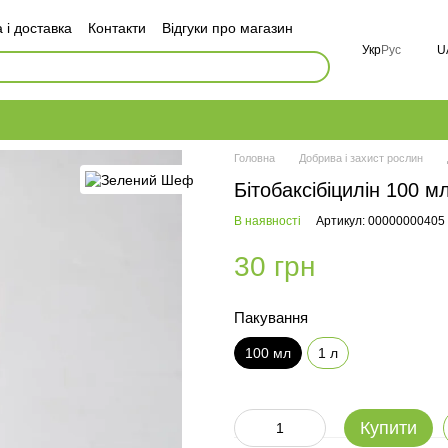
 і доставка
Контакти
Відгуки про магазин
оговір публічної оферти
Укр
Рус
U
і
FAQ
Головна
Добрива і захист рослин
Бітобаксібіцилін 100 м
В наявності
Артикул: 00000000405
30 грн
Пакування
100 мл
1 л
Купити