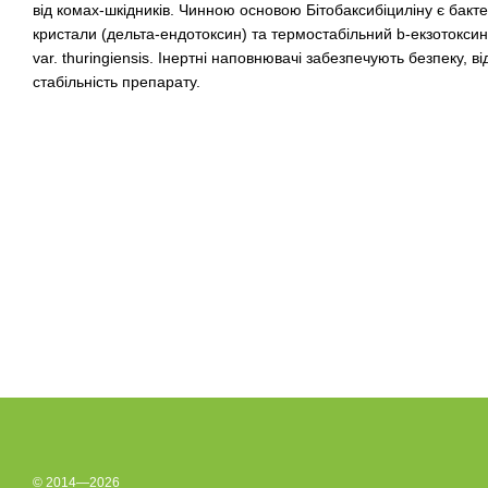
від комах-шкідників. Чинною основою Бітобаксибіциліну є бактер
кристали (дельта-ендотоксин) та термостабільний b-екзотоксин к
var. thuringiensis. Інертні наповнювачі забезпечують безпеку, в
стабільність препарату.
© 2014—2026