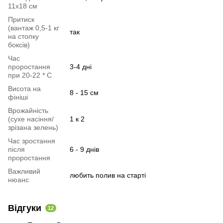
11х18 см
Притиск
(вантаж 0,5-1 кг
так
на стопку
боксів)
Час
проростання
3-4 дні
при 20-22 * C
Висота на
8 - 15 см
фініші
Врожайність
(сухе насіння/
1 к 2
зрізана зелень)
Час зростання
після
6 - 9 днів
проростання
Важливий
любить полив на старті
нюанс
Відгуки
12