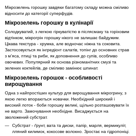
Мікрозелень горошку завдяки багатому складу можна сміливо
відносити до категорії суперфудів.
Мікрозелень горошку в кулінарії
Солодкуватий, з легкою гіркуватістю в післясмаку та горіховим
відтінком, мікрогрін горошку нікого не залишає байдужим.
Цікава текстура - хрумка, але водночас ніжна та соковита.
Застосовується як інгредієнт салатів, топінг до основних страв
з м'яса, птиці та риби, як доповнення до супів, особливо
овочевих. Популярний як основа різноманітних смузі та
зелених коктейлів, де сміливо замінює шпинат.
Мікрозелень горошок - особливості
вирощування
Одна з найпростіших культур для вирощування мікрогрину, з
якою легко впораються новачки. Необхідний широкий і
високий лоток - боби горошку великі, щільно розташовувати їх
не варто. Замочування необхідне. Висаджується на
зволожений субстрат.
Субстрат - ґрунт, вата та диски, папір, марля, вермикуліт,
лляний килимок, кокосове волокно. Зростає на гідропоніці.