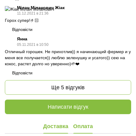
Мілан Міланович Жіак
11.12.2021 в 21:36
Горох супер!🤌🏻
Відповісти
Янна
05.11.2021 в 10:50
Отличный горошек. Не прихотлив)) я начинающий фермер и у
меня все получается)) люблю зеленушку и усатого)) сею на
кокос, растет долго но уверенно)🌱❤️
Відповісти
Ще 5 відгуків
Написати відгук
Доставка
Оплата