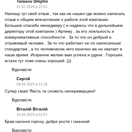
Tarasov Dmytro
21.02.2026 в 15:51
Напишу тут свой отзыв , так как не нашел где можно написать
отзыв о общем впечатление о работе этой компании .
Большое спасибо менеджеру ( и надеюсь что в дальнейшем
директору этой компании ) Артему , за его лояльность и
коммуникативные способности . За то что он добрый и
отзывчивый человек . За то что работает не по написанным
стандартам , а по человечески,чего конечно же не хватает в
наше время. Искренне желаю вам успеха и удачи . Горошек
кстати тут тоже очень хороший ;)))
Відповісти
Сергій
09.05.2025 в 13:18
Супер смак! Якість та схожість неперевершені!
Відповісти
Віталій Віталій
10.04.2025 в 23:57
Брав насіння гороху, добре росте і смачний
Відповісти