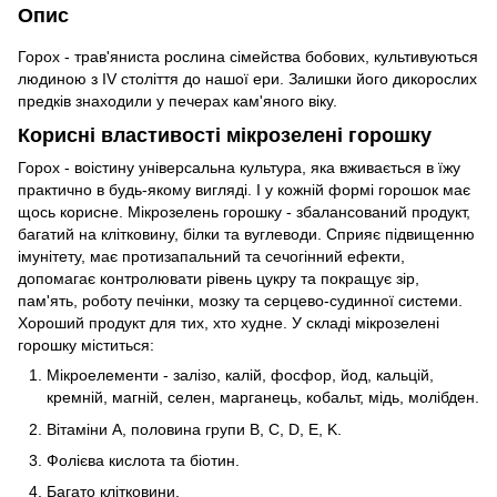
Опис
Горох - трав'яниста рослина сімейства бобових, культивуються
людиною з IV століття до нашої ери. Залишки його дикорослих
предків знаходили у печерах кам'яного віку.
Корисні властивості мікрозелені горошку
Горох - воістину універсальна культура, яка вживається в їжу
практично в будь-якому вигляді. І у кожній формі горошок має
щось корисне. Мікрозелень горошку - збалансований продукт,
багатий на клітковину, білки та вуглеводи. Сприяє підвищенню
імунітету, має протизапальний та сечогінний ефекти,
допомагає контролювати рівень цукру та покращує зір,
пам'ять, роботу печінки, мозку та серцево-судинної системи.
Хороший продукт для тих, хто худне. У складі мікрозелені
горошку міститься:
Мікроелементи - залізо, калій, фосфор, йод, кальцій,
кремній, магній, селен, марганець, кобальт, мідь, молібден.
Вітаміни A, половина групи B, С, D, E, K.
Фолієва кислота та біотин.
Багато клітковини.