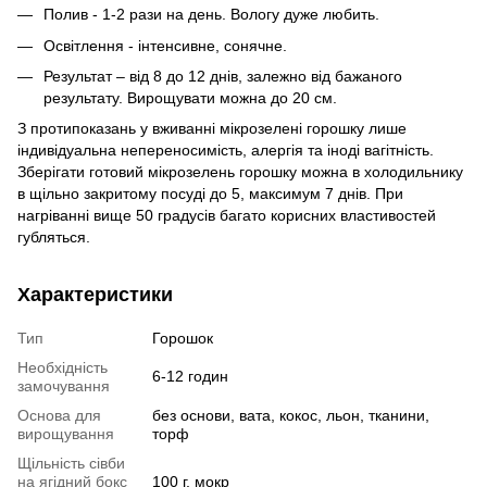
Полив - 1-2 рази на день. Вологу дуже любить.
Освітлення - інтенсивне, сонячне.
Результат – від 8 до 12 днів, залежно від бажаного
результату. Вирощувати можна до 20 см.
З протипоказань у вживанні мікрозелені горошку лише
індивідуальна непереносимість, алергія та іноді вагітність.
Зберігати готовий мікрозелень горошку можна в холодильнику
в щільно закритому посуді до 5, максимум 7 днів. При
нагріванні вище 50 градусів багато корисних властивостей
губляться.
Характеристики
Тип
Горошок
Необхідність
6-12 годин
замочування
Основа для
без основи, вата, кокос, льон, тканини,
вирощування
торф
Щільність сівби
на ягідний бокс
100 г, мокр