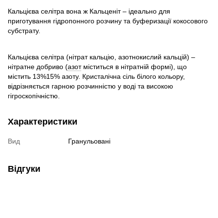
Кальцієва селітра вона ж Кальценіт – ідеально для
приготування гідропонного розчину та буферизації кокосового
субстрату.
Кальцієва селітра (нітрат кальцію, азотнокислий кальцій) –
нітратне добриво (
азот
міститься в нітратній формі), що
містить 13%15% азоту. Кристалічна сіль білого кольору,
відрізняється гарною розчинністю у воді та високою
гігроскопічністю.
Характеристики
Вид
Гранульовані
Відгуки