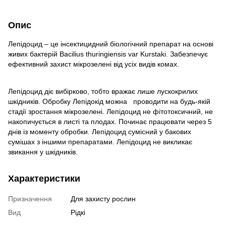
Опис
Лепідоцид – це інсектицидний біологічний препарат на основі
живих бактерій Bacilius thuringiensis var Kurstaki. Забезпечує
ефективний захист мікрозелені від усіх видів комах.
Лепідоцид діє вибірково, тобто вражає лише лускокрилих
шкідників. Обробку Лепідокід можна проводити на будь-якій
стадії зростання мікрозелені. Лепідоцид не фітотоксичний, не
накопичується в листі та плодах. Починає працювати через 5
днів із моменту обробки. Лепідоцид сумісний у бакових
сумішах з іншими препаратами. Лепідоцид не викликає
звикання у шкідників.
Характеристики
Призначення
Для захисту рослин
Вид
Рідкі