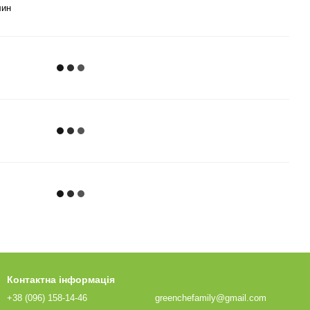
лин
Контактна інформація
+38 (096) 158-14-46
greenchefamily@gmail.com