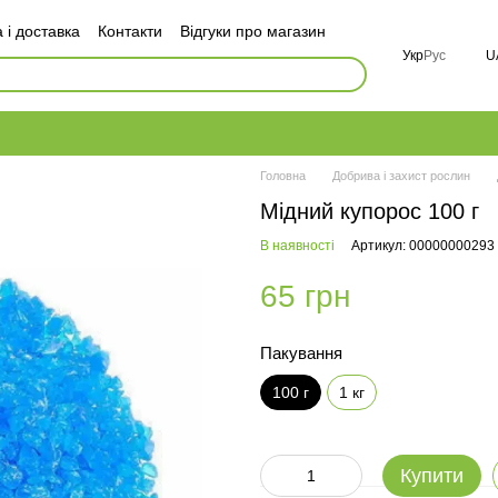
 і доставка
Контакти
Відгуки про магазин
оговір публічної оферти
Укр
Рус
U
і
FAQ
Головна
Добрива і захист рослин
Мідний купорос 100 г
В наявності
Артикул: 00000000293
65 грн
Пакування
100 г
1 кг
Купити