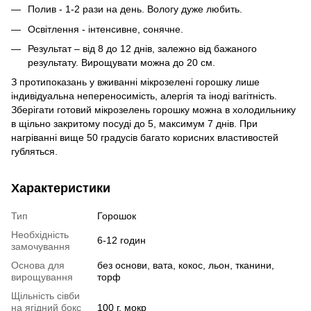
Полив - 1-2 рази на день. Вологу дуже любить.
Освітлення - інтенсивне, сонячне.
Результат – від 8 до 12 днів, залежно від бажаного
результату. Вирощувати можна до 20 см.
З протипоказань у вживанні мікрозелені горошку лише
індивідуальна непереносимість, алергія та іноді вагітність.
Зберігати готовий мікрозелень горошку можна в холодильнику
в щільно закритому посуді до 5, максимум 7 днів. При
нагріванні вище 50 градусів багато корисних властивостей
губляться.
Характеристики
Тип
Горошок
Необхідність
6-12 годин
замочування
Основа для
без основи, вата, кокос, льон, тканини,
вирощування
торф
Щільність сівби
на ягідний бокс
100 г, мокр