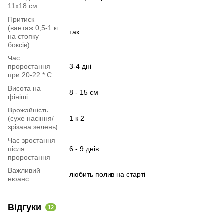
11х18 см
Притиск
(вантаж 0,5-1 кг
так
на стопку
боксів)
Час
проростання
3-4 дні
при 20-22 * C
Висота на
8 - 15 см
фініші
Врожайність
(сухе насіння/
1 к 2
зрізана зелень)
Час зростання
після
6 - 9 днів
проростання
Важливий
любить полив на старті
нюанс
Відгуки
12