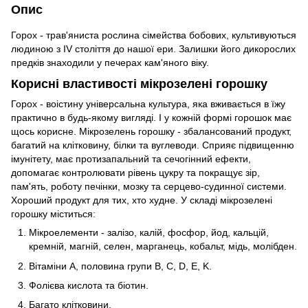
Опис
Горох - трав'яниста рослина сімейства бобових, культивуються
людиною з IV століття до нашої ери. Залишки його дикорослих
предків знаходили у печерах кам'яного віку.
Корисні властивості мікрозелені горошку
Горох - воістину універсальна культура, яка вживається в їжу
практично в будь-якому вигляді. І у кожній формі горошок має
щось корисне. Мікрозелень горошку - збалансований продукт,
багатий на клітковину, білки та вуглеводи. Сприяє підвищенню
імунітету, має протизапальний та сечогінний ефекти,
допомагає контролювати рівень цукру та покращує зір,
пам'ять, роботу печінки, мозку та серцево-судинної системи.
Хороший продукт для тих, хто худне. У складі мікрозелені
горошку міститься:
Мікроелементи - залізо, калій, фосфор, йод, кальцій,
кремній, магній, селен, марганець, кобальт, мідь, молібден.
Вітаміни A, половина групи B, С, D, E, K.
Фолієва кислота та біотин.
Багато клітковини.