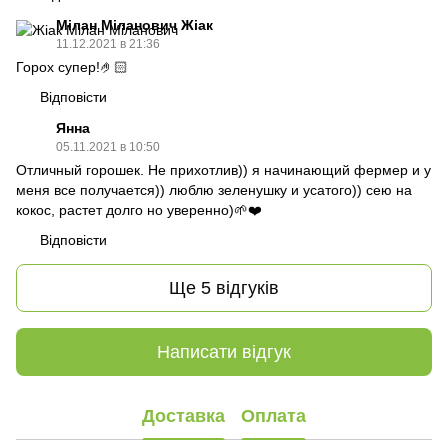
Мілан Міланович Жіак
11.12.2021 в 21:36
Горох супер!🤌🏻
Відповісти
Янна
05.11.2021 в 10:50
Отличный горошек. Не прихотлив)) я начинающий фермер и у
меня все получается)) люблю зеленушку и усатого)) сею на
кокос, растет долго но уверенно)🌱❤️
Відповісти
Ще 5 відгуків
Написати відгук
Доставка
Оплата