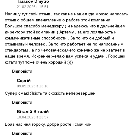
Tarasov Dmytro
21.02.2026 в 15:51
Напишу тут свой отзыв , так как не нашел где можно написать
отзыв о общем впечатление о работе этой компании .
Большое спасибо менеджеру ( и надеюсь что в дальнейшем
директору этой компании ) Артему , за его лояльность и
коммуникативные способности . За то что он добрый и
отзывчивый человек . За то что работает не по написанным
стандартам , а по человечески,чего конечно же не хватает в
наше время. Искренне желаю вам успеха и удачи . Горошек
кстати тут тоже очень хороший ;)))
Відповісти
Сергій
09.05.2025 в 13:18
Супер смак! Якість та схожість неперевершені!
Відповісти
Віталій Віталій
10.04.2025 в 23:57
Брав насіння гороху, добре росте і смачний
Відповісти