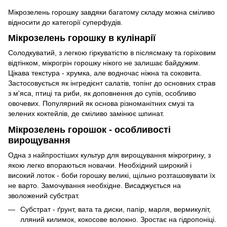
Мікрозелень горошку завдяки багатому складу можна сміливо
відносити до категорії суперфудів.
Мікрозелень горошку в кулінарії
Солодкуватий, з легкою гіркуватістю в післясмаку та горіховим
відтінком, мікрогрін горошку нікого не залишає байдужим.
Цікава текстура - хрумка, але водночас ніжна та соковита.
Застосовується як інгредієнт салатів, топінг до основних страв
з м'яса, птиці та риби, як доповнення до супів, особливо
овочевих. Популярний як основа різноманітних смузі та
зелених коктейлів, де сміливо замінює шпинат.
Мікрозелень горошок - особливості
вирощування
Одна з найпростіших культур для вирощування мікрогрину, з
якою легко впораються новачки. Необхідний широкий і
високий лоток - боби горошку великі, щільно розташовувати їх
не варто. Замочування необхідне. Висаджується на
зволожений субстрат.
Субстрат - ґрунт, вата та диски, папір, марля, вермикуліт,
лляний килимок, кокосове волокно. Зростає на гідропоніці.