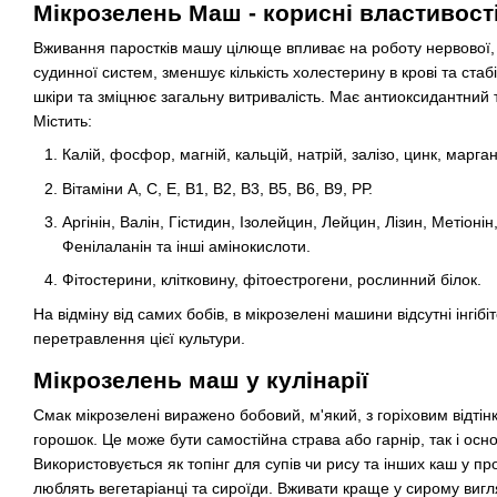
Мікрозелень Маш - корисні властивост
Вживання паростків машу цілюще впливає на роботу нервової,
судинної систем, зменшує кількість холестерину в крові та стаб
шкіри та зміцнює загальну витривалість. Має антиоксидантний
Містить:
Калій, фосфор, магній, кальцій, натрій, залізо, цинк, марган
Вітаміни А, С, Е, В1, В2, В3, В5, В6, В9, РР.
Аргінін, Валін, Гістидин, Ізолейцин, Лейцин, Лізин, Метіоні
Фенілаланін та інші амінокислоти.
Фітостерини, клітковину, фітоестрогени, рослинний білок.
На відміну від самих бобів, в мікрозелені машини відсутні інгіб
перетравлення цієї культури.
Мікрозелень маш у кулінарії
Смак мікрозелені виражено бобовий, м'який, з горіховим відті
горошок. Це може бути самостійна страва або гарнір, так і осно
Використовується як топінг для супів чи рису та інших каш у п
люблять вегетаріанці та сироїди. Вживати краще у сирому вигл