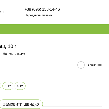
+38 (096) 158-14-46
AH
Передзвонити вам?
ш, 10 г
Написати відгук
В бажання
1 кг
5 кг
Замовити швидко