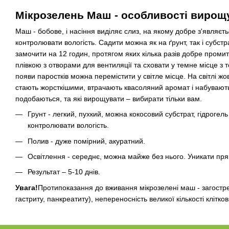
Мікрозелень Маш - особливості вирощ
Маш - бобове, і насіння виділяє слиз, на якому добре з'являєть
контролювати вологість. Садити можна як на ґрунт, так і субст
замочити на 12 годин, протягом яких кілька разів добре промит
плівкою з отворами для вентиляції та сховати у темне місце з 
появи паростків можна перемістити у світле місце. На світлі жо
стають жорсткішими, втрачають квасоляний аромат і набувають 
подобаються, та які вирощувати – вибирати тільки вам.
Грунт - легкий, пухкий, можна кокосовий субстрат, гідрогель
контролювати вологість.
Полив - дуже помірний, акуратний.
Освітлення - середнє, можна майже без нього. Уникати пря
Результат – 5-10 днів.
Увага!
Протипоказання до вживання мікрозелені маш - загостр
гастриту, панкреатиту), непереносність великої кількості клітков