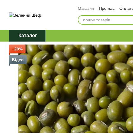
Перейти до основного контенту
Магазин
Про нас
Оплата
Обмін та повернення
Д
Політика конфіденційност
Каталог
−20%
Відео