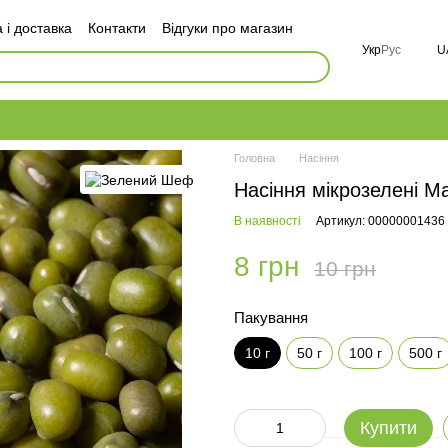
 і доставка
Контакти
Відгуки про магазин
оговір публічної оферти
Укр
Рус
U
і
FAQ
Головна
Насіння
Насіння мікрозелені Ма
В наявності
Артикул: 00000001436
8 грн
10 грн
Пакування
10 г
50 г
100 г
500 г
Купити