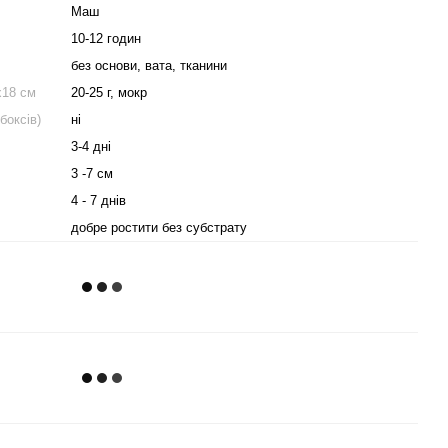
Маш
10-12 годин
без основи, вата, тканини
х18 см
20-25 г, мокр
боксів)
ні
3-4 дні
3 -7 см
4 - 7 днів
добре ростити без субстрату