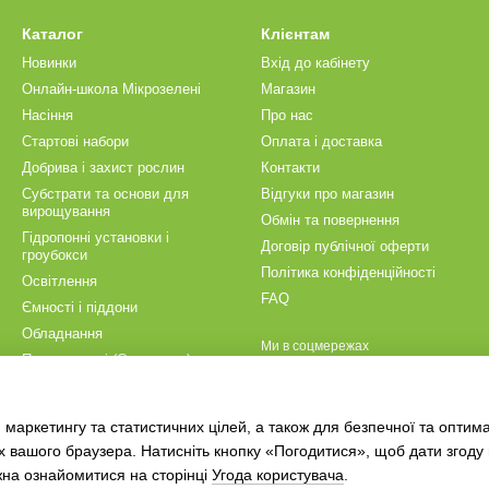
Каталог
Клієнтам
Новинки
Вхід до кабінету
Онлайн-школа Мікрозелені
Магазин
Насіння
Про нас
Стартові набори
Оплата і доставка
Добрива і захист рослин
Контакти
Субстрати та основи для
Відгуки про магазин
вирощування
Обмін та повернення
Гідропонні установки і
Договір публічної оферти
гроубокси
Політика конфіденційності
Освітлення
FAQ
Ємності і піддони
Обладнання
Ми в соцмережах
Пророщувачі (Спроутери)
Аксесуари для висіву і
догляду
 маркетингу та статистичних цілей, а також для безпечної та оптим
Для домашнього вирощування
х вашого браузера. Натисніть кнопку «Погодитися», щоб дати згоду
жна ознайомитися на сторінці
Угода користувача
.