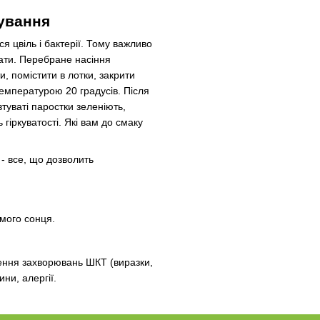
ування
ся цвіль і бактерії. Тому важливо
рати. Перебране насіння
и, помістити в лотки, закрити
температурою 20 градусів. Після
втуваті паростки зеленіють,
гіркуватості. Які вам до смаку
 - все, що дозволить
мого сонця.
ення захворювань ШКТ (виразки,
ини, алергії.