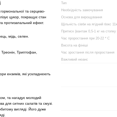
і
Тип
Необхідність замочування
 гормональної та серцево-
ілізує цукор, покращує стан
Основа для вирощування
 та протизапальний ефект.
Щільність сівби на ягідний бокс 11
Притиск (вантаж 0,5-1 кг на стопку 
ець, мідь, селен.
Час проростання при 20-22 * C
Висота на фініші
н, Треонін, Триптофан,
Час зростання після проростання
Важливий нюанс
ітори ензимів, які ускладнюють
нком, та нагадує молодий
ва для ситних салатів та смузі.
робитому вигляді. Його дуже
яді.