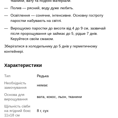
тканини, вату та подібні матеріали.
Полив — рясний, воду дуже любить.
Освітлення — сонячне, інтенсивне. Основну гостроту
паростки набувають на світлі.
Вирощуємо паростки до висоти від 4 до 9 см, зазвичай
після пророщування це займає до 5, рідше 7 днів.
Керуйтеся своїм смаком.
Зберігатися в холодильнику до 5 днів у герметичному
контейнері.
Характеристики
Тип
Редька
Необхідність
немає
замочування
Основа для
вата, кокос, льон, тканини
вирощування
Щільність сівби
на ягідний бокс
8 г, сух
11х18 см