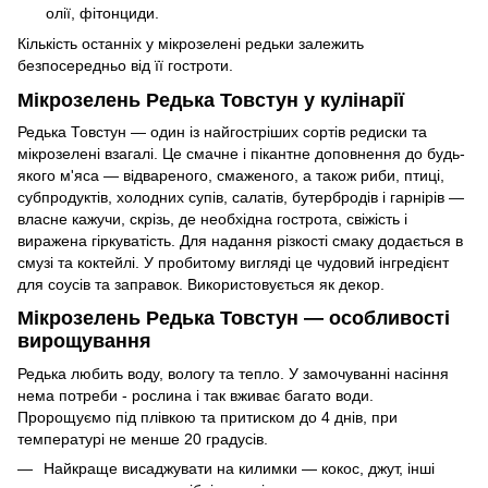
олії, фітонциди.
Кількість останніх у мікрозелені редьки залежить
безпосередньо від її гостроти.
Мікрозелень Редька Товстун у кулінарії
Редька Товстун — один із найгостріших сортів редиски та
мікрозелені взагалі. Це смачне і пікантне доповнення до будь-
якого м'яса — відвареного, смаженого, а також риби, птиці,
субпродуктів, холодних супів, салатів, бутербродів і гарнірів —
власне кажучи, скрізь, де необхідна гострота, свіжість і
виражена гіркуватість. Для надання різкості смаку додається в
смузі та коктейлі. У пробитому вигляді це чудовий інгредієнт
для соусів та заправок. Використовується як декор.
Мікрозелень Редька Товстун — особливості
вирощування
Редька любить воду, вологу та тепло. У замочуванні насіння
нема потреби - рослина і так вживає багато води.
Пророщуємо під плівкою та притиском до 4 днів, при
температурі не менше 20 градусів.
Найкраще висаджувати на килимки — кокос, джут, інші