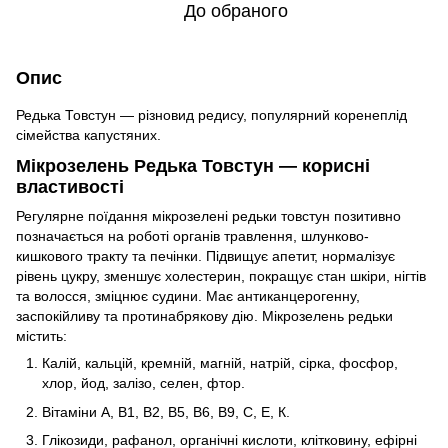
До обраного
Опис
Редька Товстун — різновид редису, популярний коренеплід
сімейства капустяних.
Мікрозелень Редька Товстун — корисні
властивості
Регулярне поїдання мікрозелені редьки товстун позитивно
позначається на роботі органів травлення, шлунково-
кишкового тракту та печінки. Підвищує апетит, нормалізує
рівень цукру, зменшує холестерин, покращує стан шкіри, нігтів
та волосся, зміцнює судини. Має антиканцерогенну,
заспокійливу та протинабрякову дію. Мікрозелень редьки
містить:
Калій, кальцій, кремній, магній, натрій, сірка, фосфор,
хлор, йод, залізо, селен, фтор.
Вітаміни А, В1, В2, В5, В6, В9, С, Е, К.
Глікозиди, рафанол, органічні кислоти, клітковину, ефірні