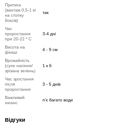
Притиск
(вантаж 0,5-1 кг
так
на стопку
боксів)
Час
проростання
3-4 дні
при 20-22 * C
Висота на
4 - 9 см
фініші
Врожайність
(сухе насіння/
1 к 6
зрізана зелень)
Час зростання
після
3 - 5 днів
проростання
Важливий
п'є багато води
нюанс
Відгуки