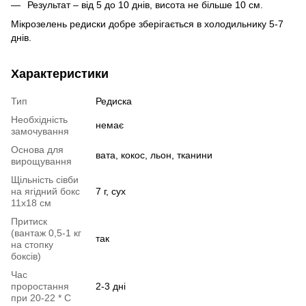
Результат – від 5 до 10 днів, висота не більше 10 см.
Мікрозелень редиски добре зберігається в холодильнику 5-7
днів.
Характеристики
Тип
Редиска
Необхідність
немає
замочування
Основа для
вата, кокос, льон, тканини
вирощування
Щільність сівби
на ягідний бокс
7 г, сух
11х18 см
Притиск
(вантаж 0,5-1 кг
так
на стопку
боксів)
Час
проростання
2-3 дні
при 20-22 * C