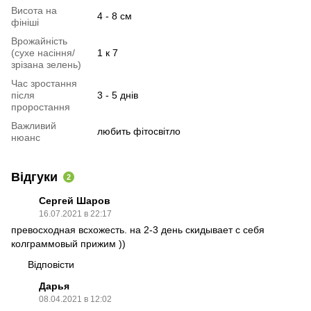
Висота на
4 - 8 см
фініші
Врожайність
(сухе насіння/
1 к 7
зрізана зелень)
Час зростання
після
3 - 5 днів
проростання
Важливий
любить фітосвітло
нюанс
Відгуки
2
Сергей Шаров
16.07.2021 в 22:17
превосходная всхожесть. на 2-3 день скидывает с себя
колграммовый прижим ))
Відповісти
Дарья
08.04.2021 в 12:02