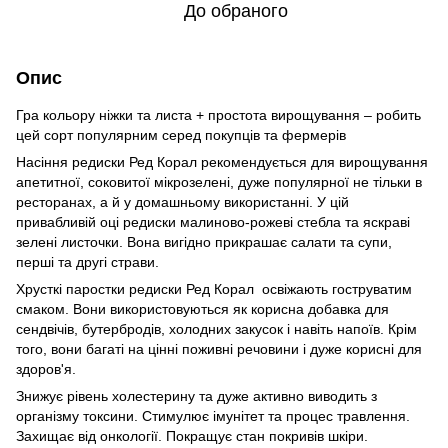
До обраного
Опис
Гра кольору ніжки та листа + простота вирощування – робить
цей сорт популярним серед покупців та фермерів
Насіння редиски Ред Корал рекомендується для вирощування
апетитної, соковитої мікрозелені, дуже популярної не тільки в
ресторанах, а й у домашньому використанні. У цій
привабливій оці редиски малиново-рожеві стебла та яскраві
зелені листочки. Вона вигідно прикрашає салати та супи,
перші та другі страви.
Хрусткі паростки редиски Ред Корал освіжають гоструватим
смаком. Вони використовуються як корисна добавка для
сендвічів, бутербродів, холодних закусок і навіть напоїв. Крім
того, вони багаті на цінні поживні речовини і дуже корисні для
здоров'я.
Знижує рівень холестерину та дуже активно виводить з
організму токсини. Стимулює імунітет та процес травлення.
Захищає від онкології. Покращує стан покривів шкіри.