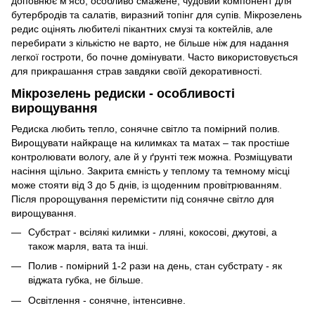
доповнює м'ясо, особливо смажене, чудовий компонент для
бутербродів та салатів, виразний топінг для супів. Мікрозелень
редис оцінять любителі пікантних смузі та коктейлів, але
перебирати з кількістю не варто, не більше ніж для надання
легкої гостроти, бо почне домінувати. Часто використовується
для прикрашання страв завдяки своїй декоративності.
Мікрозелень редиски - особливості
вирощування
Редиска любить тепло, сонячне світло та помірний полив.
Вирощувати найкраще на килимках та матах – так простіше
контролювати вологу, але й у ґрунті теж можна. Розміщувати
насіння щільно. Закрита ємність у теплому та темному місці
може стояти від 3 до 5 днів, із щоденним провітрюванням.
Після пророщування перемістити під сонячне світло для
вирощування.
Субстрат - всілякі килимки - лляні, кокосові, джутові, а
також марля, вата та інші.
Полив - помірний 1-2 рази на день, стан субстрату - як
віджата губка, не більше.
Освітлення - сонячне, інтенсивне.