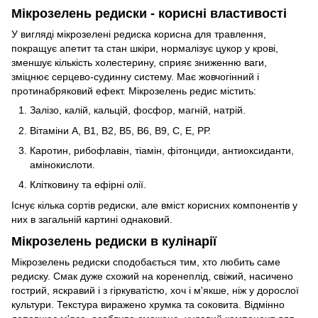
Мікрозелень редиски - корисні властивості
У вигляді мікрозелені редиска корисна для травлення,
покращує апетит та стан шкіри, нормалізує цукор у крові,
зменшує кількість холестерину, сприяє зниженню ваги,
зміцнює серцево-судинну систему. Має жовчогінний і
протинабряковий ефект. Мікрозелень редис містить:
Залізо, калій, кальцій, фосфор, магній, натрій.
Вітаміни А, В1, В2, В5, В6, В9, С, Е, РР.
Каротин, рибофлавін, тіамін, фітонциди, антиоксиданти,
амінокислоти.
Клітковину та ефірні олії.
Існує кілька сортів редиски, але вміст корисних компонентів у
них в загальній картині однаковий.
Мікрозелень редиски в кулінарії
Мікрозелень редиски сподобається тим, хто любить саме
редиску. Смак дуже схожий на коренеплід, свіжий, насичено
гострий, яскравий і з гіркуватістю, хоч і м'якше, ніж у дорослої
культури. Текстура виражено хрумка та соковита. Відмінно