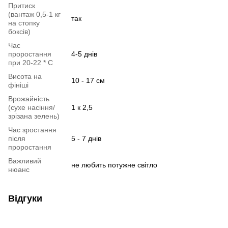
Притиск
(вантаж 0,5-1 кг
так
на стопку
боксів)
Час
проростання
4-5 днів
при 20-22 * C
Висота на
10 - 17 см
фініші
Врожайність
(сухе насіння/
1 к 2,5
зрізана зелень)
Час зростання
після
5 - 7 днів
проростання
Важливий
не любить потужне світло
нюанс
Відгуки