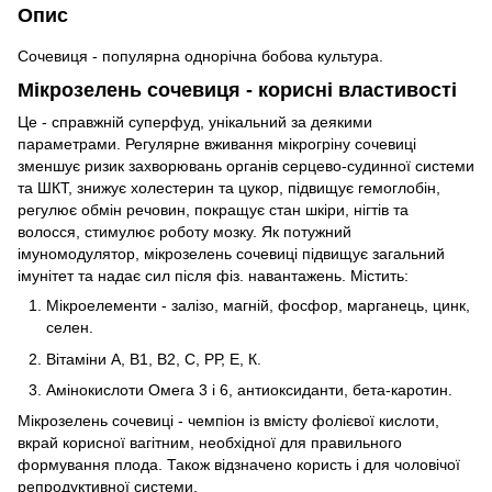
Опис
Сочевиця - популярна однорічна бобова культура.
Мікрозелень сочевиця - корисні властивості
Це - справжній суперфуд, унікальний за деякими
параметрами. Регулярне вживання мікрогріну сочевиці
зменшує ризик захворювань органів серцево-судинної системи
та ШКТ, знижує холестерин та цукор, підвищує гемоглобін,
регулює обмін речовин, покращує стан шкіри, нігтів та
волосся, стимулює роботу мозку. Як потужний
імуномодулятор, мікрозелень сочевиці підвищує загальний
імунітет та надає сил після фіз. навантажень. Містить:
Мікроелементи - залізо, магній, фосфор, марганець, цинк,
селен.
Вітаміни А, В1, В2, С, РР, Е, К.
Амінокислоти Омега 3 і 6, антиоксиданти, бета-каротин.
Мікрозелень сочевиці - чемпіон із вмісту фолієвої кислоти,
вкрай корисної вагітним, необхідної для правильного
формування плода. Також відзначено користь і для чоловічої
репродуктивної системи.