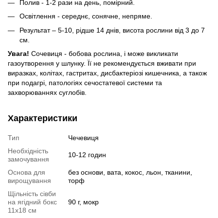
Полив - 1-2 рази на день, помірний.
Освітлення - середнє, сонячне, непряме.
Результат – 5-10, рідше 14 днів, висота рослини від 3 до 7
см.
Увага!
Сочевиця - бобова рослина, і може викликати
газоутворення у шлунку. Її не рекомендується вживати при
виразках, колітах, гастритах, дисбактеріозі кишечника, а також
при подагрі, патологіях сечостатевої системи та
захворюваннях суглобів.
Характеристики
Тип
Чечевиця
Необхідність
10-12 годин
замочування
Основа для
без основи, вата, кокос, льон, тканини,
вирощування
торф
Щільність сівби
на ягідний бокс
90 г, мокр
11х18 см