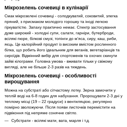
Мікрозелень сочевиці в кулінарії
Смак мікрозелені сочевиці - солодкуватий, соковитий, злегка
пряний, з присмаком молодого горошку та іноді легкою
гіркуватістю. Запаху практично немає. Спектр застосування
дуже широкий - холодні супи, салати, гарніри, бутерброди,
всілякі пюре, білкові смузі, топінги до м'яса, сиру, каш, риби,
яєць. Це калорійний продукт із високим вмістом рослинного
білка, що робить його ідеальним для веганів, вегетаріанців та
сироїдів. Відмінний вибір для спортсменів та охочих скинути
зайві кілограми. Головна умова - вживати тільки у свіжому
вигляді, але не більше 2-3 разів на тиждень.
Мікрозелень сочевиці - особливості
вирощування
Можна на субстраті або сітчастому лотку. Зерна замочити у
теплій воді на 6-8 годин для набухання. Пророщувати 2-3 дні у
теплому місці (19 – 22 градуси) з вентиляцією, регулярно
помірно зволожуючи. Після появи листочків перемістити на
підвіконня під непряме сонячне світло.
Субстрати - всілякі мати, вата, марля і т.д.