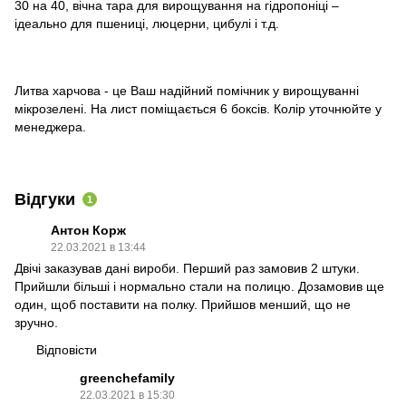
30 на 40, вічна тара для вирощування на гідропоніці –
ідеально для пшениці, люцерни, цибулі і т.д.
Литва харчова - це Ваш надійний помічник у вирощуванні
мікрозелені. На лист поміщається 6 боксів. Колір уточнюйте у
менеджера.
Відгуки
1
Антон Корж
22.03.2021 в 13:44
Двічі заказував дані вироби. Перший раз замовив 2 штуки.
Прийшли більші і нормально стали на полицю. Дозамовив ще
один, щоб поставити на полку. Прийшов менший, що не
зручно.
Відповісти
greenchefamily
22.03.2021 в 15:30