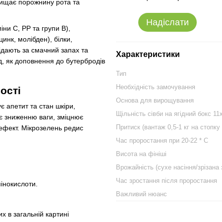
ахищає порожнину рота та
Надіслати
іни С, РР та групи В),
цинк, молібден), білки,
овідають за смачний запах та
Характеристики
ад, як доповнення до бутербродів
Тип
Необхідність замочування
ості
Основа для вирощування
є апетит та стан шкіри,
Щільність сівби на ягідний бокс 11
яє зниженню ваги, зміцнює
Притиск (вантаж 0,5-1 кг на стопку 
ефект. Мікрозелень редис
Час проростання при 20-22 * C
Висота на фініші
Врожайність (сухе насіння/зрізана 
Час зростання після проростання
мінокислоти.
Важливий нюанс
их в загальній картині