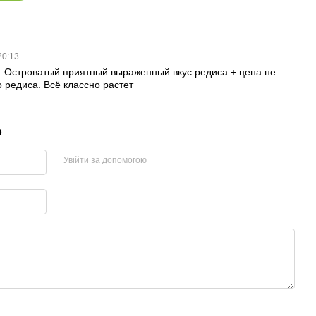
20:13
о. Островатый приятный выраженный вкус редиса + цена не
 редиса. Всё классно растет
р
Увійти за допомогою