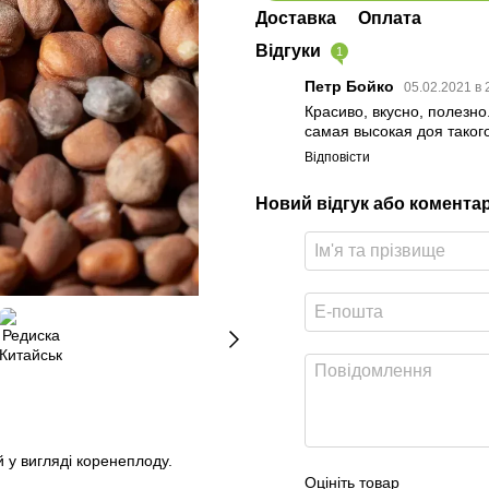
Доставка
Оплата
Відгуки
1
Петр Бойко
05.02.2021 в 
Красиво, вкусно, полезн
самая высокая доя такого
Відповісти
Новий відгук або комента
й у вигляді коренеплоду.
Оцініть товар