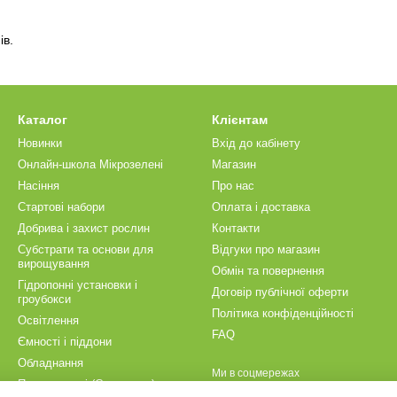
ів.
Каталог
Клієнтам
Новинки
Вхід до кабінету
Онлайн-школа Мікрозелені
Магазин
Насіння
Про нас
Стартові набори
Оплата і доставка
Добрива і захист рослин
Контакти
Субстрати та основи для
Відгуки про магазин
вирощування
Обмін та повернення
Гідропонні установки і
Договір публічної оферти
гроубокси
Політика конфіденційності
Освітлення
FAQ
Ємності і піддони
Обладнання
Ми в соцмережах
Пророщувачі (Спроутери)