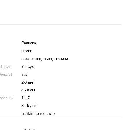
Редиска
немає
вата, кокос, льон, тканини
х18 см
7 г, сух
боксів)
так
2-3 дні
4 - 8 см
зелень)
1 к 7
3 - 5 днів
любить фітосвітло