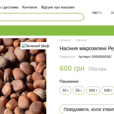
 і доставка
Контакти
Відгуки про магазин
оговір публічної оферти
Укр
Рус
U
і
FAQ
Головна
Насіння
Насіння мікрозелені Ре
Очікується
Артикул: 00000000382
600 грн
750 грн
Пакування
10 г
50 г
100 г
500 г
Повідомити, коли з'яви