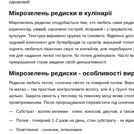
однаковий.
Мікрозелень редиски в кулінарії
Мікрозелень редиски сподобається тим, хто любить саме реди
коренеплід, свіжий, насичено гострий, яскравий і з гіркуватістю,
культури. Текстура виражено хрумка та соковита. Відмінно до
чудовий компонент для бутербродів та салатів, виразний топінг
оцінять любителі пікантних смузі та коктейлів, але перебирати з
ніж для надання легкої гостроти, бо почне домінувати. Часто в
прикрашання страв завдяки своїй декоративності.
Мікрозелень редиски - особливості в
Редиска любить тепло, сонячне світло та помірний полив. Ви
та матах – так простіше контролювати вологу, але й у ґрунті т
щільно. Закрита ємність у теплому та темному місці може стоят
провітрюванням. Після пророщування перемістити під сонячне
Субстрат - всілякі килимки - лляні, кокосові, джутові, а тако
Полив - помірний 1-2 рази на день, стан субстрату - як відж
Освітлення - сонячне, інтенсивне.