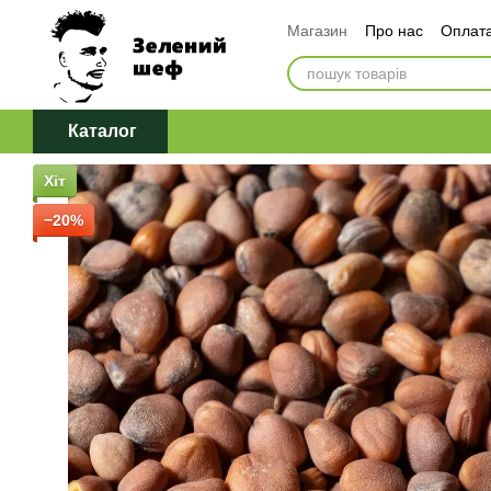
Перейти до основного контенту
Магазин
Про нас
Оплата
Обмін та повернення
Д
Політика конфіденційност
Каталог
Хіт
−20%