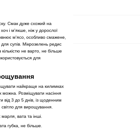
ску. Смак дуже схожий на
 хоч і м'якше, ніж у дорослої
повнює м'ясо, особливо смажене,
 для супів. Мікрозелень редис
 кількістю не варто, не більше
икористовується для
ирощування
рощувати найкраще на килимках
еж можна. Розміщувати насіння
и від 3 до 5 днів, із щоденним
 світло для вирощування.
ж марля, вата та інші.
ата губка, не більше.