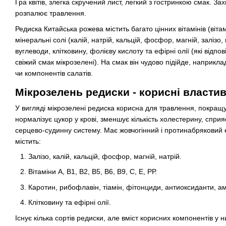
Гра квітів, злегка скручений лист, легкий з гостринкою смак. З
розпалює травлення.
Редиска Китайська рожева містить багато цінних вітамінів (вітам
мінеральні солі (калій, натрій, кальцій, фосфор, магній, залізо, 
вуглеводи, клітковину, фолієву кислоту та ефірні олії (які відп
свіжий смак мікрозелені). На смак він чудово підійде, наприкл
чи компонентів салатів.
Мікрозелень редиски - корисні властив
У вигляді мікрозелені редиска корисна для травлення, покращу
нормалізує цукор у крові, зменшує кількість холестерину, спри
серцево-судинну систему. Має жовчогінний і протинабряковий 
містить:
Залізо, калій, кальцій, фосфор, магній, натрій.
Вітаміни А, В1, В2, В5, В6, В9, С, Е, РР.
Каротин, рибофлавін, тіамін, фітонциди, антиоксиданти, а
Клітковину та ефірні олії.
Існує кілька сортів редиски, але вміст корисних компонентів у н