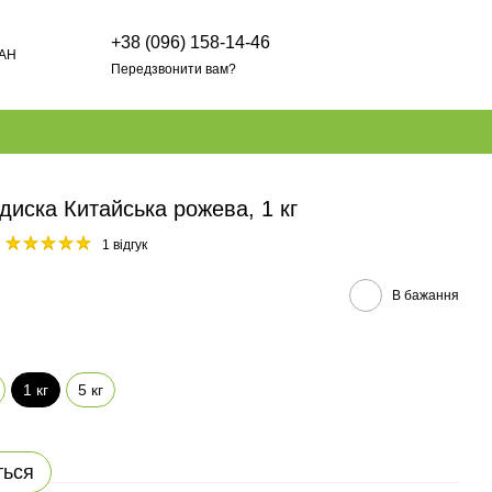
+38 (096) 158-14-46
AH
Передзвонити вам?
диска Китайська рожева, 1 кг
1 відгук
В бажання
1 кг
5 кг
ться