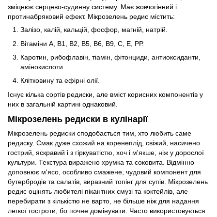
зміцнює серцево-судинну систему. Має жовчогінний і
протинабряковий ефект. Мікрозелень редис містить:
Залізо, калій, кальцій, фосфор, магній, натрій.
Вітаміни А, В1, В2, В5, В6, В9, С, Е, РР.
Каротин, рибофлавін, тіамін, фітонциди, антиоксиданти,
амінокислоти.
Клітковину та ефірні олії.
Існує кілька сортів редиски, але вміст корисних компонентів у
них в загальній картині однаковий.
Мікрозелень редиски в кулінарії
Мікрозелень редиски сподобається тим, хто любить саме
редиску. Смак дуже схожий на коренеплід, свіжий, насичено
гострий, яскравий і з гіркуватістю, хоч і м'якше, ніж у дорослої
культури. Текстура виражено хрумка та соковита. Відмінно
доповнює м'ясо, особливо смажене, чудовий компонент для
бутербродів та салатів, виразний топінг для супів. Мікрозелень
редис оцінять любителі пікантних смузі та коктейлів, але
перебирати з кількістю не варто, не більше ніж для надання
легкої гостроти, бо почне домінувати. Часто використовується