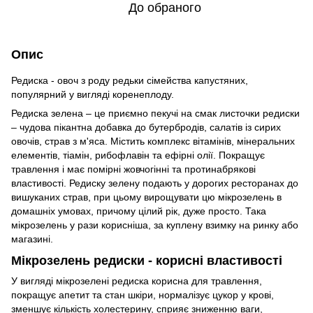
До обраного
Опис
Редиска - овоч з роду редьки сімейства капустяних,
популярний у вигляді коренеплоду.
Редиска зелена – це приємно пекучі на смак листочки редиски
– чудова пікантна добавка до бутербродів, салатів із сирих
овочів, страв з м'яса. Містить комплекс вітамінів, мінеральних
елементів, тіамін, рибофлавін та ефірні олії. Покращує
травлення і має помірні жовчогінні та протинабрякові
властивості. Редиску зелену подають у дорогих ресторанах до
вишуканих страв, при цьому вирощувати цю мікрозелень в
домашніх умовах, причому цілий рік, дуже просто. Така
мікрозелень у рази корисніша, за куплену взимку на ринку або
магазині.
Мікрозелень редиски - корисні властивості
У вигляді мікрозелені редиска корисна для травлення,
покращує апетит та стан шкіри, нормалізує цукор у крові,
зменшує кількість холестерину, сприяє зниженню ваги,