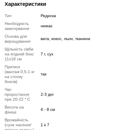
Характеристики
Тип
Редиска
Необхідність
немає
замочування
Основа для
вата, кокос, льон, тканини
вирощування
Щільність сівби
на ягідний бокс
7 г, сух
11х18 см
Притиск
(вантаж 0,5-1 кг
так
на стопку
боксів)
Час
проростання
2-3 дні
при 20-22 * C
Висота на
4 - 8 см
фініші
Врожайність
(сухе насіння/
1 к 7
зрізана зелень)