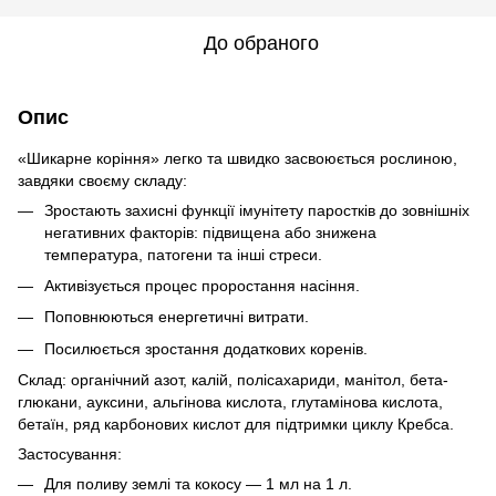
До обраного
Опис
«Шикарне коріння» легко та швидко засвоюється рослиною,
завдяки своєму складу:
Зростають захисні функції імунітету паростків до зовнішніх
негативних факторів: підвищена або знижена
температура, патогени та інші стреси.
Активізується процес проростання насіння.
Поповнюються енергетичні витрати.
Посилюється зростання додаткових коренів.
Склад: органічний азот, калій, полісахариди, манітол, бета-
глюкани, ауксини, альгінова кислота, глутамінова кислота,
бетаїн, ряд карбонових кислот для підтримки циклу Кребса.
Застосування:
Для поливу землі та кокосу — 1 мл на 1 л.