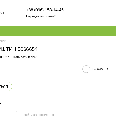
+38 (096) 158-14-46
AH
Передзвонити вам?
ливу
РШТИН 5066654
000927
Написати відгук
В бажання
ться
р
Увійти за допомогою