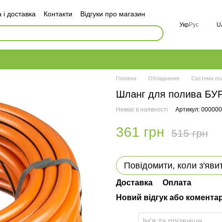
 і доставка
Контакти
Відгуки про магазин
оговір публічної оферти
Укр
Рус
U
і
FAQ
Головна
Обладнання
Системи по
Шланг для полива БУ
Немає в наявності
Артикул: 00000
361 грн
515 грн
Повідомити, коли з'яви
Доставка
Оплата
Новий відгук або комента