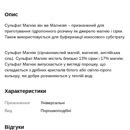
Опис
Сульфат Магнію він же Магнезія – призначений для
приготування гідропонного розчину як джерело магнію і сірки.
Також використовується для буферизації кокосового субстрату.
Сульфат Магнію (сірчанокислий магній, магнезія, англійська
сіль). Сульфат Магнію містить близько 13% сірки і 17% магнію.
Сульфат Магнію випускається у вигляді порошку, що
складається з дрібних кристалів білого або світло-сірого
кольору, які добре розчиняються у теплій воді.
Характеристики
Призначення
Універсальні
Вид
Порошкоподібні
Відгуки