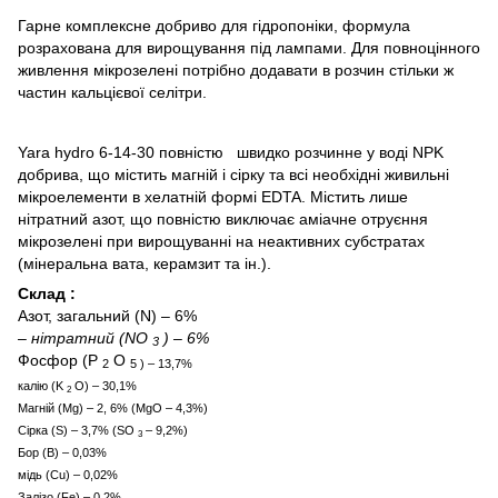
Гарне комплексне добриво для гідропоніки, формула
розрахована для вирощування під лампами. Для повноцінного
живлення мікрозелені потрібно додавати в розчин стільки ж
частин кальцієвої селітри.
Yara hydro 6-14-30 повністю швидко розчинне у воді NPK
добрива, що містить магній і сірку та всі необхідні живильні
мікроелементи в хелатній формі EDTA. Містить лише
нітратний азот, що повністю виключає аміачне отруєння
мікрозелені при вирощуванні на неактивних субстратах
(мінеральна вата, керамзит та ін.).
Склад :
Азот, загальний (N) – 6%
– нітратний (NO
) – 6%
3
Фосфор (P
O
2
5
) – 13,7%
калію (K
O) – 30,1%
2
Магній (Mg) – 2, 6% (MgO – 4,3%)
Сірка (S) – 3,7% (SO
– 9,2%)
3
Бор (B) – 0,03%
мідь (Cu) – 0,02%
Залізо (Fe) – 0,2%