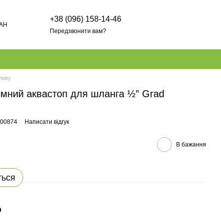
+38 (096) 158-14-46
AH
Передзвонити вам?
ливу
імний аквастоп для шланга ½” Grad
000874
Написати відгук
В бажання
ться
р