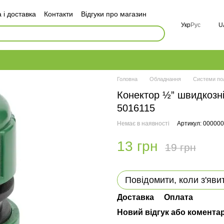
 і доставка
Контакти
Відгуки про магазин
оговір публічної оферти
Укр
Рус
U
і
FAQ
Головна
Обладнання
Системи по
Конектор ½” швидкозн
5016115
Немає в наявності
Артикул: 00000
13 грн
19 грн
Повідомити, коли з'яви
Доставка
Оплата
Новий відгук або комента