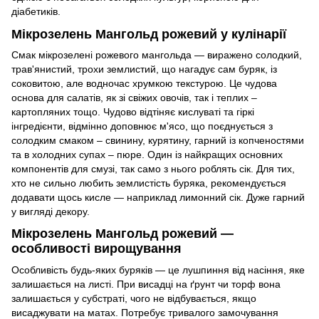
діабетиків.
Мікрозелень Мангольд рожевий у кулінарії
Смак мікрозелені рожевого мангольда — виражено солодкий,
трав'янистий, трохи землистий, що нагадує сам буряк, із
соковитою, але водночас хрумкою текстурою. Це чудова
основа для салатів, як зі свіжих овочів, так і теплих –
картопляних тощо. Чудово відтіняє кислуваті та гіркі
інгредієнти, відмінно доповнює м'ясо, що поєднується з
солодким смаком – свинину, курятину, гарний із копченостями
та в холодних супах – пюре. Один із найкращих основних
компонентів для смузі, так само з нього роблять сік. Для тих,
хто не сильно любить землистість буряка, рекомендується
додавати щось кисле — наприклад лимонний сік. Дуже гарний
у вигляді декору.
Мікрозелень Мангольд рожевий —
особливості вирощування
Особливість будь-яких буряків — це лушпиння від насіння, яке
залишається на листі. При висадці на ґрунт чи торф вона
залишається у субстраті, чого не відбувається, якщо
висаджувати на матах. Потребує тривалого замочування