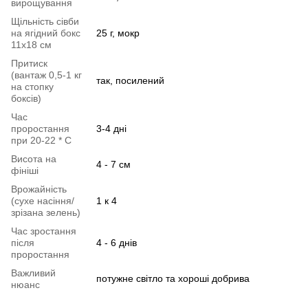
вирощування
Щільність сівби
на ягідний бокс
25 г, мокр
11х18 см
Притиск
(вантаж 0,5-1 кг
так, посилений
на стопку
боксів)
Час
проростання
3-4 дні
при 20-22 * C
Висота на
4 - 7 см
фініші
Врожайність
(сухе насіння/
1 к 4
зрізана зелень)
Час зростання
після
4 - 6 днів
проростання
Важливий
потужне світло та хороші добрива
нюанс