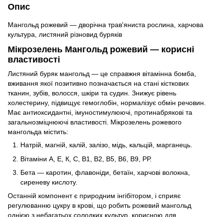
Опис
Мангольд рожевий — дворічна трав'яниста рослина, харчова
культура, листяний різновид буряків
Мікрозелень Мангольд рожевий — корисні
властивості
Листяний буряк мангольд — це справжня вітамінна бомба,
вживання якої позитивно позначається на стані кісткових
тканин, зубів, волосся, шкіри та судин. Знижує рівень
холестерину, підвищує гемоглобін, нормалізує обмін речовин.
Має антиоксидантні, імуностимулюючі, протинабрякові та
загальнозміцнюючі властивості. Мікрозелень рожевого
мангольда містить:
Натрій, магній, калій, залізо, мідь, кальцій, марганець.
Вітаміни А, Е, К, С, В1, В2, В5, В6, В9, РР.
Бета — каротин, флавоніди, бетаїн, харчові волокна,
сиреневу кислоту.
Останній компонент є природним інгібітором, і сприяє
регулюванню цукру в крові, що робить рожевий мангольд
однією з небагатьох солодких культур, корисною для