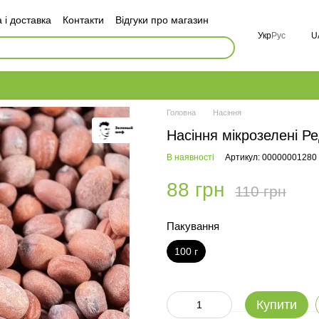
 і доставка
Контакти
Відгуки про магазин
оговір публічної оферти
Укр
Рус
U
і
FAQ
Головна
Насіння
Насіння мікрозелені Ре
В наявності
Артикул: 00000001280
88 грн
110 грн
Пакування
100 г
Купити