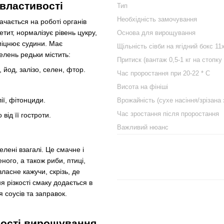
властивості
Тип
Необхідність замочування
чається на роботі органів
тит, нормалізує рівень цукру,
Основа для вирощування
зміцнює судини. Має
Щільність сівби на ягідний бокс 11
елень редьки містить:
Притиск (вантаж 0,5-1 кг на стопку 
, йод, залізо, селен, фтор.
Час проростання при 20-22 * C
Висота на фініші
ії, фітонциди.
Врожайність (сухе насіння/зрізана 
Час зростання після проростання
від її гостроти.
Важливий нюанс
лені взагалі. Це смачне і
ого, а також риби, птиці,
власне кажучи, скрізь, де
ня різкості смаку додається в
я соусів та заправок.
вості вирощування