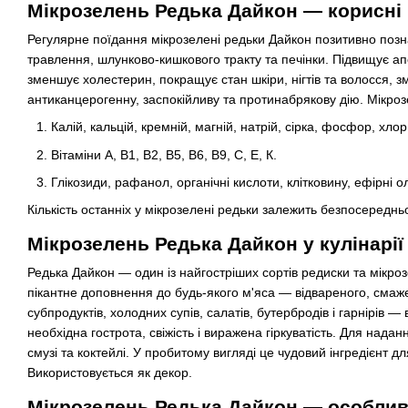
Мікрозелень Редька Дайкон — корисні 
Регулярне поїдання мікрозелені редьки Дайкон позитивно позна
травлення, шлунково-кишкового тракту та печінки. Підвищує апе
зменшує холестерин, покращує стан шкіри, нігтів та волосся, 
антиканцерогенну, заспокійливу та протинабрякову дію. Мікроз
Калій, кальцій, кремній, магній, натрій, сірка, фосфор, хлор
Вітаміни А, В1, В2, В5, В6, В9, С, Е, К.
Глікозиди, рафанол, органічні кислоти, клітковину, ефірні ол
Кількість останніх у мікрозелені редьки залежить безпосередньо 
Мікрозелень Редька Дайкон у кулінарії
Редька Дайкон — один із найгостріших сортів редиски та мікрозе
пікантне доповнення до будь-якого м'яса — відвареного, смажен
субпродуктів, холодних супів, салатів, бутербродів і гарнірів — 
необхідна гострота, свіжість і виражена гіркуватість. Для надан
смузі та коктейлі. У пробитому вигляді це чудовий інгредієнт дл
Використовується як декор.
Мікрозелень Редька Дайкон — особли