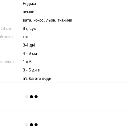
Редька
немає
вата, кокос, льон, тканини
х18 см
8 г, сух
боксів)
так
3-4 дні
4 - 9 см
зелень)
1 к 6
3 - 5 днів
п'є багато води