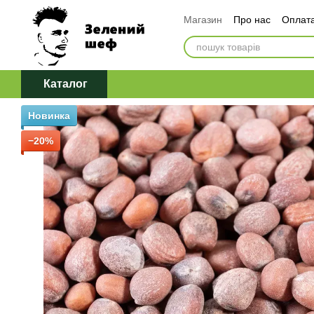
Перейти до основного контенту
Магазин
Про нас
Оплата
Обмін та повернення
Д
Політика конфіденційност
Каталог
Новинка
−20%