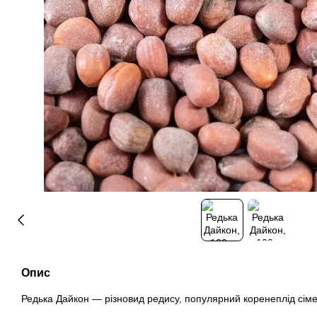
Опис
Редька Дайкон — різновид редису, популярний коренеплід сіме