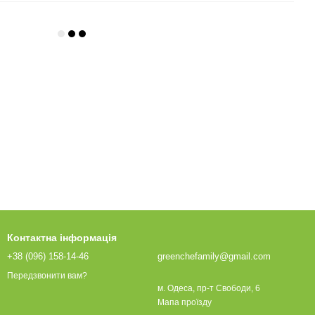
Контактна інформація
+38 (096) 158-14-46
greenchefamily@gmail.com
Передзвонити вам?
м. Одеса, пр-т Свободи, 6
Мапа проїзду