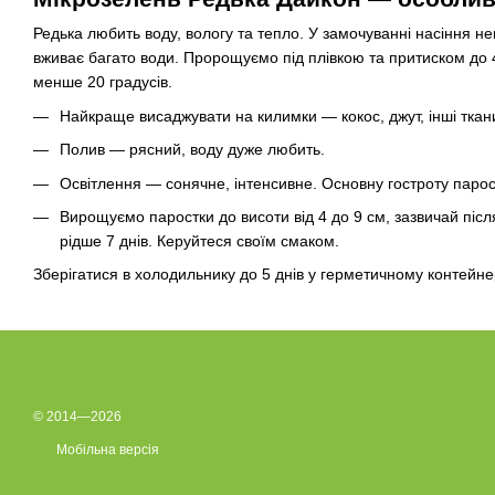
Редька любить воду, вологу та тепло. У замочуванні насіння не
вживає багато води. Пророщуємо під плівкою та притиском до 4
менше 20 градусів.
Найкраще висаджувати на килимки — кокос, джут, інші ткани
Полив — рясний, воду дуже любить.
Освітлення — сонячне, інтенсивне. Основну гостроту парост
Вирощуємо паростки до висоти від 4 до 9 см, зазвичай піс
рідше 7 днів. Керуйтеся своїм смаком.
Зберігатися в холодильнику до 5 днів у герметичному контейне
© 2014—2026
Мобільна версія